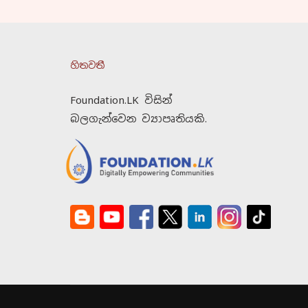
හිතවතී
Foundation.LK විසින්
බලගැන්වෙන ව්‍යාපෘතියකි.