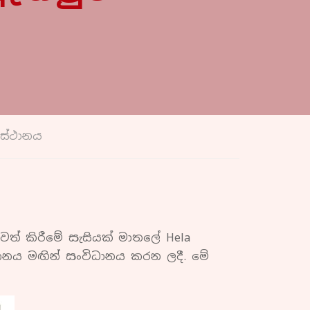
යස්ථානය
ුවත් කිරීමේ සැසියක් මාතලේ Hela
්ථානය මඟින් සංවිධානය කරන ලදී. මේ