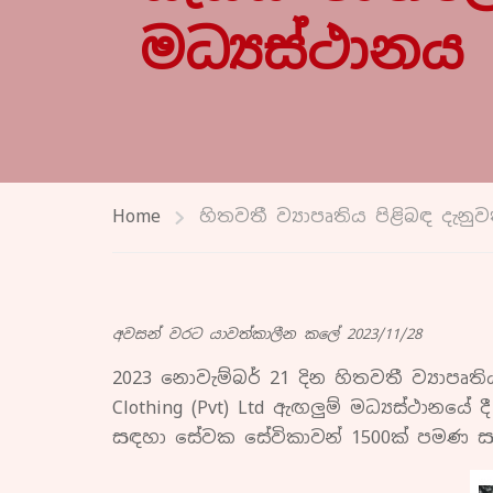
මධ්‍යස්ථානය
Home
හිතවතී ව්‍යාපෘතිය පිළිබඳ දැනු
අවසන් වරට යාවත්කාලීන කලේ 2023/11/28
2023 නොවැම්බර් 21 දින හිතවතී ව්‍යාපෘ
Clothing (Pvt) Ltd ඇඟලුම් මධ්‍යස්ථාන
සඳහා සේවක සේවිකාවන් 1500ක් පමණ ස