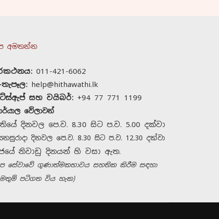
ප අමතන්න
ුරකථනය:
011-421-6062
-තැපෑල:
help@hithawathi.lk
ට්ස්ඇප් සහ වයිබර්:
+94 77 771 1199
ාර්යාල වේලාවන්
තියේ දිනවල පෙ.ව. 8.30 සිට ප.ව. 5.00 දක්වා
ෙනසුරාදා දිනවල පෙ.ව. 8.30 සිට ප.ව. 12.30 දක්වා
ජයේ නිවාඩු දිනයන් හි වසා ඇත.
හිතවතී සමඟ සම්බන්ධ
අප සේවාවේ ගුණාත්මකභාවය සහතික කිරීම සඳහා
වන්න
මතුම් පටිගත විය හැක)
අපව අමතන්න
+94 11 421 6062