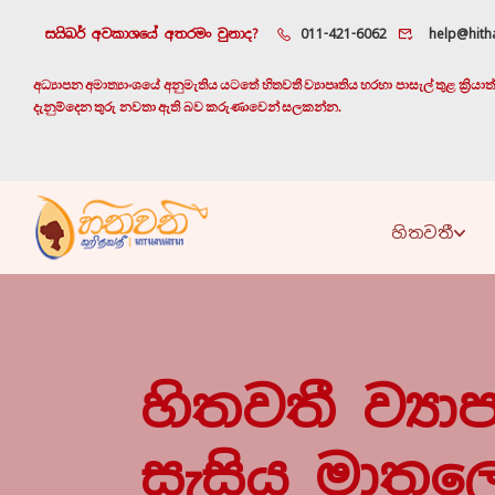
සයිබර් අවකාශයේ අතරමං වුනාද?
011-421-6062
help@hitha
අධ්‍යාපන අමාත්‍යාංශයේ අනුමැතිය යටතේ හිතවතී ව්‍යාපෘතිය හරහා පාසැල් තුළ ක්‍රි
දැනුම්දෙන තුරු නවතා ඇති බව කරුණාවෙන් සලකන්න.
හිතවතී
හිතවතී ව්‍යා
සැසිය මාතලේ