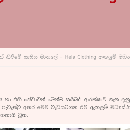
වත් කිරීමේ සැසිය මාතලේ – Hela Clothing ඇඟලුම් මධ්‍
තිය හා එහි සේවාවන් මෙන්ම සයිබර් ආරක්ෂාව ගැන දැන
යේ දී පැවැත්වූ අතර මෙම වැඩසටහන එම ඇඟලුම් මධ්‍යස
හභාගී වූහ.