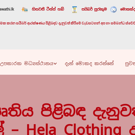
wathi.lk
හිතවතී ටීන්ස් හබ්
සයිබර් සුරැකුම
මොකක්ද
යාත්මක කරන සයිබර් ආරක්ෂණය පිළිබඳව දැනුවත් කිරීමේ වැඩසටහන් අප හා සම්බන්ධ ස්වේච්ඡා
උපකාරක මධ්‍යස්ථානය
දැන් මොකද කරන්නේ
පුවත
පෘතිය පිළිබඳ දැනුව
 – Hela Clothing 