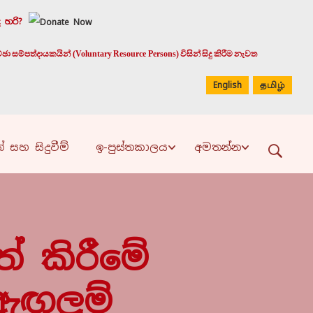
 හරි?
 සම්පත්දායකයින් (Voluntary Resource Persons) විසින් සිදු කිරීම නැවත
English
தமிழ்
් සහ සිදුවීම්
ඉ-පුස්තකාලය
අමතන්න
ත් කිරීමේ
ඇඟලුම්