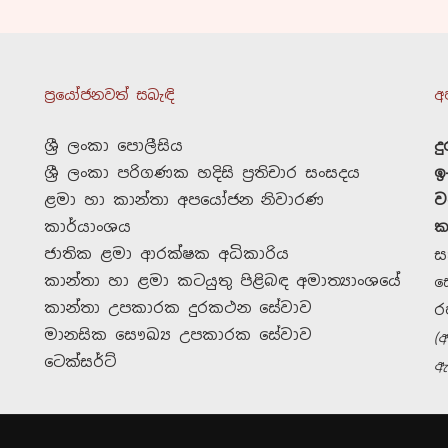
ප්‍රයෝජනවත් සබැඳි
අ
ශ්‍රී ලංකා පොලීසිය
ද
ශ්‍රී ලංකා පරිගණක හදිසි ප්‍රතිචාර සංසදය
ඉ
ළමා හා කාන්තා අපයෝජන නිවාරණ
ව
කාර්යාංශය
ක
ජාතික ළමා ආරක්ෂක අධිකාරිය
ස
කාන්තා හා ළමා කටයුතු පිළිබඳ අමාත්‍යාංශයේ
ස
කාන්තා උපකාරක දුරකථන සේවාව
ර
මානසික සෞඛ්‍ය උපකාරක සේවාව
(
ටෙක්සර්ට්
ඇ
දායක වන්න