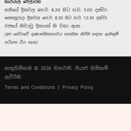
කාර්යාල වේලාවන්
සතියේ දිනවල පෙ.ව. 8.30 සිට ප.ව. 5.00 දක්වා
සෙනසුරාදා දිනවල පෙ.ව. 8.30 සිට ප.ව. 12.30 දක්වා
රජයේ නිවාඩු දිනයන් හි වසා ඇත.
(අප සේවාවේ ගුණාත්මකභාවය සහතික කිරීම සඳහා ඇමතුම්
පටිගත විය හැක)
කතුහිමිකම © 2026 හිතවති. සියළු හිමිකම්
ඇවිරිනි.
Terms and Conditions
|
Privacy Policy