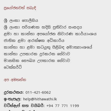
ප්‍රයෝජනවත් සබැඳි
ශ්‍රී ලංකා පොලීසිය
ශ්‍රී ලංකා පරිගණක හදිසි ප්‍රතිචාර සංසදය
ළමා හා කාන්තා අපයෝජන නිවාරණ කාර්යාංශය
ජාතික ළමා ආරක්ෂක අධිකාරිය
කාන්තා හා ළමා කටයුතු පිළිබඳ අමාත්‍යාංශයේ
කාන්තා උපකාරක දුරකථන සේවාව
මානසික සෞඛ්‍ය උපකාරක සේවාව
ටෙක්සර්ට්
අප අමතන්න
දුරකථනය:
011-421-6062
ඉ-තැපෑල:
help@hithawathi.lk
වට්ස්ඇප් සහ වයිබර්:
+94 77 771 1199