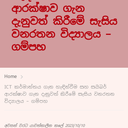
ආරක්ෂාව ගැන
දැනුවත් කිරීමේ සැසිය
වනරතන විද්‍යාලය –
ගම්පහ
Home
ICT කර්මාන්තය ගැන හැඳින්වීම සහ සයිබර්
ආරක්ෂාව ගැන දැනුවත් කිරීමේ සැසිය වනරතන
විද්‍යාලය – ගම්පහ
අවසන් වරට යාවත්කාලීන කලේ 2023/10/10