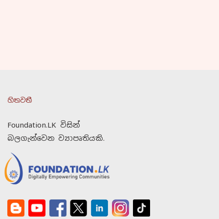
හිතවතී
Foundation.LK විසින්
බලගැන්වෙන ව්‍යාපෘතියකි.