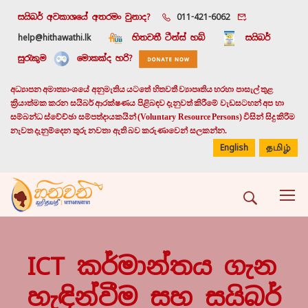
සයිබර් අවකාශයේ අතරමං වුනාද?
011-421-6062
help@hithawathi.lk
හිතවතී ටීන්ස් හබ්
සයිබර්
සුරැකුම
මොකක්ද හරි?
අධ්‍යාපන අමාත්‍යාංශයේ අනුමැතිය යටතේ හිතවතී ව්‍යාපෘතිය හරහා පාසැල් තුළ
ක්‍රියාත්මක කරන සයිබර් ආරක්ෂණය පිළිබඳව දැනුවත් කිරීමේ වැඩසටහන් අප හා
සම්බන්ධ ස්වේච්ඡා සම්පත්දායකයින් (Voluntary Resource Persons) විසින් සිදු කිරීම
නැවත දැනුම්දෙන තුරු නවතා ඇති බව කරුණාවෙන් සලකන්න.
English
தமிழ்
ICT කර්මාන්තය ගැන
හැඳින්වීම සහ සයිබර්