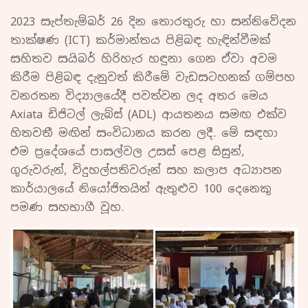
2023 සැප්තැම්බර් 26 දින තොරතුරු හා සන්නිවේදන
තාක්ෂණ (ICT) කර්මාන්තය පිළිබඳ හැඳින්වීමක්
සහිතව සයිබර් හිරිහැර හඳුනා ගෙන ඒවා අවම
කිරීම පිළිබඳ දැනුවත් කිරීමේ වැඩසටහනක් ගම්පහ
වනරතන විද්‍යාලයේදී පවත්වන ලද අතර මෙය
Axiata ඩිජිටල් ලැබ්ස් (ADL) ආයතනය සමඟ එක්ව
හිතවතී මඟින් සංවිධානය කරන ලදී. මේ සඳහා
එම ප්‍රදේශයේ පාසල්වල උසස් පෙළ සිසුන්,
ගුරුවරුන්, විදුහල්පතිවරුන් සහ කලාප අධ්‍යාපන
කාර්යාලයේ නියෝජිතයින් ඇතුළුව 100 දෙනෙකු
පමණ සහභාගී වූහ.