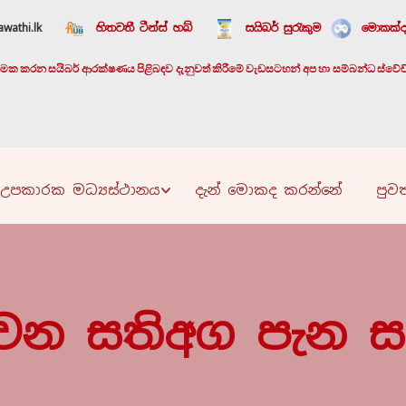
wathi.lk
හිතවතී ටීන්ස් හබ්
සයිබර් සුරැකුම
මොකක්ද
යාත්මක කරන සයිබර් ආරක්ෂණය පිළිබඳව දැනුවත් කිරීමේ වැඩසටහන් අප හා සම්බන්ධ ස්වේච්ඡා
උපකාරක මධ්‍යස්ථානය
දැන් මොකද කරන්නේ
පුවත
 වන සතිඅග පැන ස