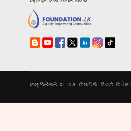
බලගැන්වෙන ව්‍යාපෘතියකි.
කතුහිමිකම © 2026 හිතවති. සියළු හිමිකම්