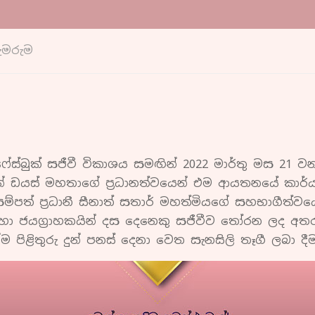
ැමරුම
්බුක් සජීවී විකාශය සමඟින් 2022 මාර්තු මස 21 වන 
ිහාන් ඩයස් මහතාගේ ප්‍රධානත්වයෙන් එම ආයතනයේ කා
ම්පත් ප්‍රධානී සීනාත් සතාර් මහත්මියගේ සහභාගීත්වයෙ
හා ජයග්‍රාහකයින් දස දෙනෙකු සජීවීව තෝරන ලද අතර 
 පිළිතුරු දුන් පනස් දෙනා වෙත සැනසිලි තෑගී ලබා දීම