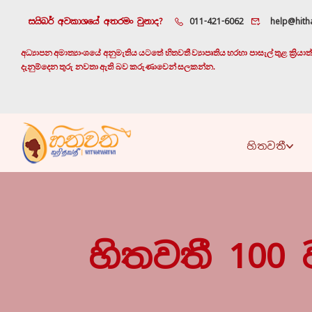
සයිබර් අවකාශයේ අතරමං වුනාද?
011-421-6062
help@hitha
අධ්‍යාපන අමාත්‍යාංශයේ අනුමැතිය යටතේ හිතවතී ව්‍යාපෘතිය හරහා පාසැල් තුළ ක්‍රි
දැනුම්දෙන තුරු නවතා ඇති බව කරුණාවෙන් සලකන්න.
හිතවතී
හිතවතී 100