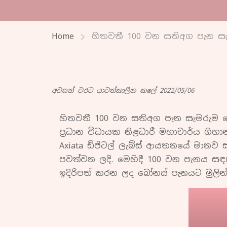
Home
හිතවතී 100 වන සතිඅග පැන ස
අවසන් වරට යාවත්කාලීන කලේ 2022/05/06
හිතවතී 100 වන සතිඅග පැන සැමරුම ෆේස
ප්‍රධාන විධායක නිළධාරී මහාචාර්ය ග
Axiata ඩිජිටල් ලැබ්ස් ආයතනයේ මානව ස
පවත්වන ලදි. මෙහිදී 100 වන පැනය සඳ
ඉදිරිපත් කරන ලද බෝනස් පැනයට මුලින්ම