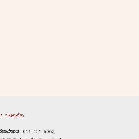
ප අමතන්න
ුරකථනය:
011-421-6062