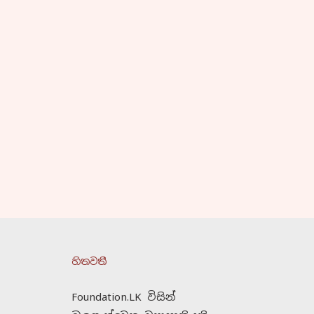
හිතවතී
Foundation.LK විසින්