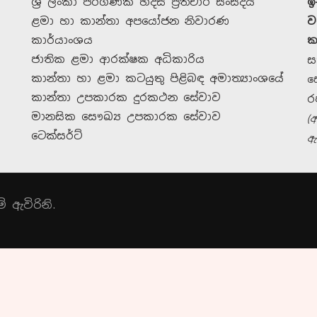
ශ්‍රී ලංකා පරිගණක හදිසි ප්‍රතිචාර සංසදය
ඉ
ළමා හා කාන්තා අපයෝජන නිවාරණ
ව
කාර්යාංශය
ක
ජාතික ළමා ආරක්ෂක අධිකාරිය
ස
කාන්තා හා ළමා කටයුතු පිළිබඳ අමාත්‍යාංශයේ
ස
කාන්තා උපකාරක දුරකථන සේවාව
ර
මානසික සෞඛ්‍ය උපකාරක සේවාව
(
ටෙක්සර්ට්
ඇ
දායක වන්න
 ඇවිරිනි.