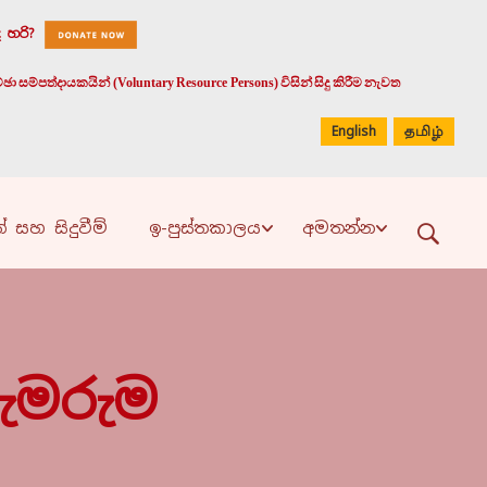
 හරි?
 සම්පත්දායකයින් (Voluntary Resource Persons) විසින් සිදු කිරීම නැවත
English
தமிழ்
් සහ සිදුවීම්
ඉ-පුස්තකාලය
අමතන්න
ැමරුම