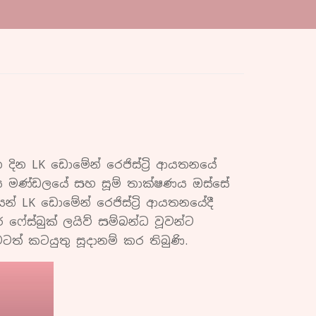
දින LK ඩොමේන් රෙජිස්ට්‍රි ආයතනයේ
ර්ය මණ්ඩලයේ සහ සූම් තාක්ෂණය ඔස්සේ
න් LK ඩොමේන් රෙජිස්ට්‍රි ආයතනයේදී
ෆේස්බුක් ලයිව් සම්බන්ධ වූවන්ට
ටත් කටයුතු සූදානම් කර තිබුණි.