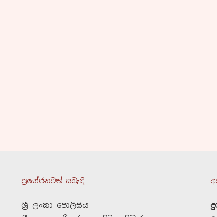
ප්‍රයෝජනවත් සබැඳි
අ
ශ්‍රී ලංකා පොලීසිය
ද