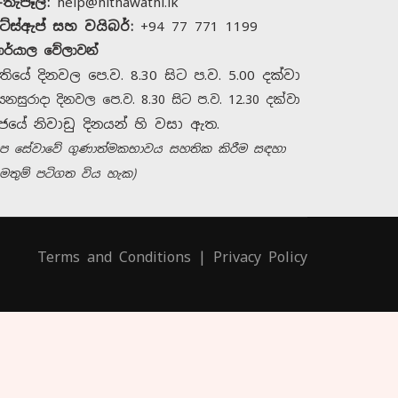
-තැපෑල:
help@hithawathi.lk
ට්ස්ඇප් සහ වයිබර්:
+94 77 771 1199
ාර්යාල වේලාවන්
තියේ දිනවල පෙ.ව. 8.30 සිට ප.ව. 5.00 දක්වා
ෙනසුරාදා දිනවල පෙ.ව. 8.30 සිට ප.ව. 12.30 දක්වා
ජයේ නිවාඩු දිනයන් හි වසා ඇත.
හිතවතී සමඟ සම්බන්ධ
අප සේවාවේ ගුණාත්මකභාවය සහතික කිරීම සඳහා
වන්න
මතුම් පටිගත විය හැක)
අපව අමතන්න
+94 11 421 6062
Terms and Conditions
|
Privacy Policy