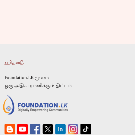
ஹிதவதீ
Foundation.LK மூலம்
ஒரு அதிகாரமளிக்கும் திட்டம்