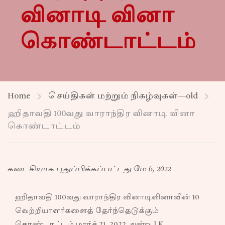
வினாடி வினா
கொண்டாட்டம்
Home
செய்திகள் மற்றும் நிகழ்வுகள்—old
ஹிதாவதி 100வது வாராந்திர வினாடி வினா
கொண்டாட்டம்
கடைசியாக புதுப்பிக்கப்பட்டது மே 6, 2022
ஹிதாவதி 100வது வாராந்திர வினாடிவினாவின் 10
வெற்றியாளர்களைத் தேர்ந்தெடுக்கும்
கொண்டாட்டம் மார்ச் 21, 2022 அன்று LK