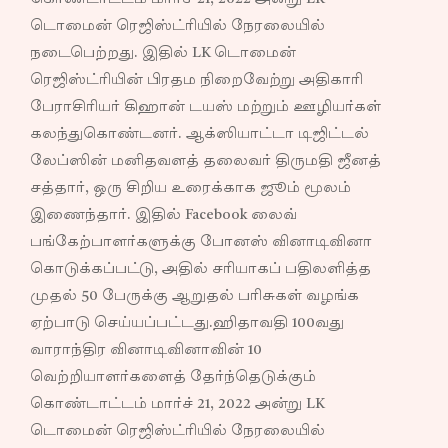
டொமைன் ரெஜிஸ்ட்ரியில் நேரலையில்
நடைபெற்றது. இதில் LK டொமைன்
ரெஜிஸ்ட்ரியின் பிரதம நிறைவேற்று அதிகாரி
பேராசிரியர் கிஹான் டயஸ் மற்றும் ஊழியர்கள்
கலந்துகொண்டனர். ஆக்ஸியாட்டா டிஜிட்டல்
லேப்ஸின் மனிதவளத் தலைவர் திருமதி ஜீனத்
சத்தார், ஒரு சிறிய உரைக்காக ஜூம் மூலம்
இணைந்தார். இதில் Facebook லைவ்
பங்கேற்பாளர்களுக்கு போனஸ் வினாடிவினா
கொடுக்கப்பட்டு, அதில் சரியாகப் பதிலளித்த
முதல் 50 பேருக்கு ஆறுதல் பரிசுகள் வழங்க
ஏற்பாடு செய்யப்பட்டது.ஹிதாவதி 100வது
வாராந்திர வினாடிவினாவின் 10
வெற்றியாளர்களைத் தேர்ந்தெடுக்கும்
கொண்டாட்டம் மார்ச் 21, 2022 அன்று LK
டொமைன் ரெஜிஸ்ட்ரியில் நேரலையில்