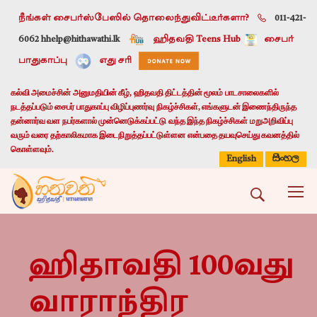
நீங்கள் சைபர்ஸ்பேஸில் தொலைந்துவிட்டீர்களா?
011-421-
6062 h
help@hithawathi.lk
ஹிதவதி Teens Hub
சைபர்
பாதுகாப்பு
எது சரி
கல்வி அமைச்சின் அனுமதியின் கீழ், ஹிதவதி திட்டத்தின் மூலம் பாடசாலைகளில்
நடத்தப்படும் சைபர் பாதுகாப்பு விழிப்புணர்வு நிகழ்ச்சிகள், எங்களுடன் இணைந்திருந்த
தன்னார்வ வள நபர்களால் முன்னெடுக்கப்பட்டு வந்த இந்த நிகழ்ச்சிகள் மறுஅறிவிப்பு
வரும் வரை தற்காலிகமாக இடைநிறுத்தப்பட்டுள்ளன என்பதை தயவுசெய்து கவனத்தில்
கொள்ளவும்.
සිංහල
English
ஹிதாவதி 100வது
வாராந்திர