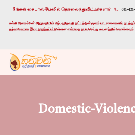
நீங்கள் சைபர்ஸ்பேஸில் தொலைந்துவிட்டீர்களா?
011-421
கல்வி அமைச்சின் அனுமதியின் கீழ், ஹிதவதி திட்டத்தின் மூலம் பாடசாலைகளில் நடத்தப்பட
தற்காலிகமாக இடைநிறுத்தப்பட்டுள்ளன என்பதை தயவுசெய்து கவனத்தில் கொள்ளவும்.
Domestic-Violen