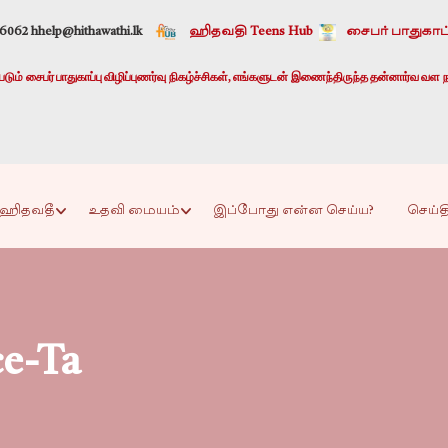
-6062 h
help@hithawathi.lk
ஹிதவதி Teens Hub
சைபர் பாதுகாப்
ும் சைபர் பாதுகாப்பு விழிப்புணர்வு நிகழ்ச்சிகள், எங்களுடன் இணைந்திருந்த தன்னார்வ வள ந
ஹிதவதீ
உதவி மையம்
இப்போது என்ன செய்ய?
செய்த
ce-Ta