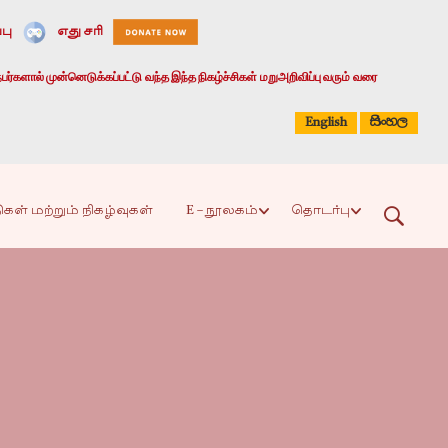
பு
எது சரி
பர்களால் முன்னெடுக்கப்பட்டு வந்த இந்த நிகழ்ச்சிகள் மறுஅறிவிப்பு வரும் வரை
සිංහල
English
ிகள் மற்றும் நிகழ்வுகள்
E – நூலகம்
தொடர்பு