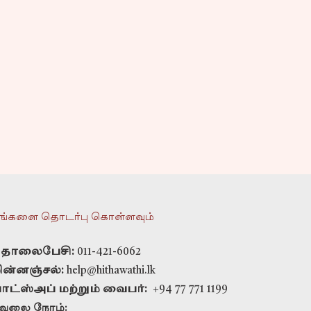
ங்களை தொடர்பு கொள்ளவும்
ொலைபேசி:
011-421-6062
ின்னஞ்சல்:
help@hithawathi.lk
ாட்ஸ்அப் மற்றும் வைபர்:
+94 77 771 1199
ேலை நேரம்: