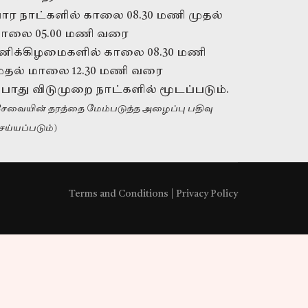
ார நாட்களில் காலை 08.30 மணி முதல்
ாலை 05.00 மணி வரை
னிக்கிழமைகளில் காலை 08.30 மணி
ுதல் மாலை 12.30 மணி வரை
ொது விடுமுறை நாட்களில் மூடப்படும்.
கூட்டாளராக
சேவையின் தரத்தை மேம்படுத்த அழைப்பு பதிவு
வேண்டுமா?
ெய்யப்படும்)
எங்களை அழைக்கவும்
+94 11 421 6062
Terms and Conditions
|
Privacy Policy