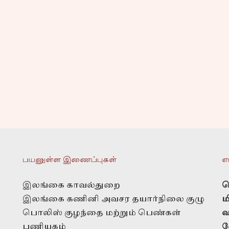
பயனுள்ள இணைப்புகள்
எ
இலங்கை காவல்துறை
த
இலங்கை கணினி அவசர தயார்நிலை குழு
ம
பொலிஸ் குழந்தை மற்றும் பெண்கள்
வ
பணியகம்
வ