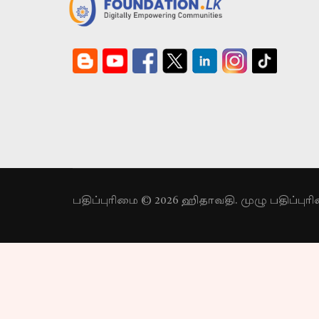
பதிப்புரிமை © 2026 ஹிதாவதி. முழு பதிப்பு