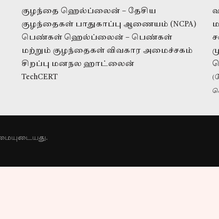
குழந்தை ஹெல்ப்லைன் – தேசிய
வ
குழந்தைகள் பாதுகாப்பு ஆணையம் (NCPA)
ம
பெண்கள் ஹெல்ப்லைன் – பெண்கள்
ச
மற்றும் குழந்தைகள் விவகார அமைச்சகம்
ம
சிறப்பு மனநல ஹாட்லைன்
ப
TechCERT
(
ச
நன்கொடைகளுக்கு
ரிமையுடையது.