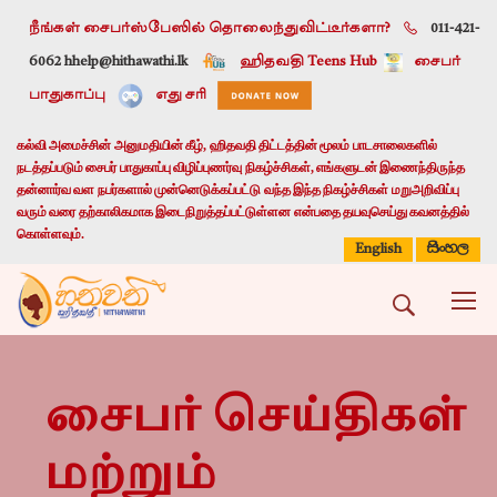
நீங்கள் சைபர்ஸ்பேஸில் தொலைந்துவிட்டீர்களா?
011-421-
6062 h
help@hithawathi.lk
ஹிதவதி Teens Hub
சைபர்
பாதுகாப்பு
எது சரி
கல்வி அமைச்சின் அனுமதியின் கீழ், ஹிதவதி திட்டத்தின் மூலம் பாடசாலைகளில்
நடத்தப்படும் சைபர் பாதுகாப்பு விழிப்புணர்வு நிகழ்ச்சிகள், எங்களுடன் இணைந்திருந்த
தன்னார்வ வள நபர்களால் முன்னெடுக்கப்பட்டு வந்த இந்த நிகழ்ச்சிகள் மறுஅறிவிப்பு
வரும் வரை தற்காலிகமாக இடைநிறுத்தப்பட்டுள்ளன என்பதை தயவுசெய்து கவனத்தில்
கொள்ளவும்.
සිංහල
English
சைபர் செய்திகள்
மற்றும்