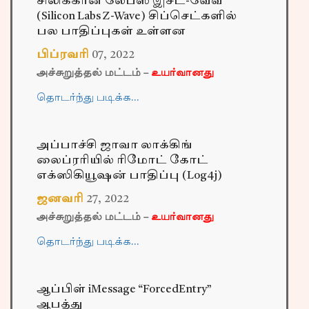
சிலிக்கான் லேப்ஸ் இசட்-வேவ்
(Silicon Labs Z-Wave) சிப்செட்களில்
பல பாதிப்புகள் உள்ளன
பிப்ரவரி
07
,
2022
அச்சுறுத்தல் மட்டம் –
உயர்வானது
தொடர்ந்து படிக்க…
அப்பாச்சி ஜாவா லாக்கிங்
லைப்ரரியில் ரிமோட் கோட்
எக்ஸிகியூஷன் பாதிப்பு (Log4j)
ஜனவரி
27
,
2022
அச்சுறுத்தல் மட்டம் –
உயர்வானது
தொடர்ந்து படிக்க…
ஆப்பிள் iMessage “ForcedEntry”
ஆபத்து