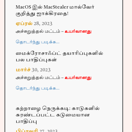
MacOS இல் MacStealer மால்வேர்
குறித்து ஜாக்கிரதை!
ஏப்ரல்
28
,
2023
அச்சுறுத்தல் மட்டம் –
உயர்வானது
தொடர்ந்து படிக்க…
மைக்ரோசாஃப்ட் தயாரிப்புகளில்
பல பாதிப்புகள்
மார்ச்
30
,
2023
அச்சுறுத்தல் மட்டம் –
உயர்வானது
தொடர்ந்து படிக்க…
கற்றாழை நெருக்கடி: காடுகளில்
சுரண்டப்பட்ட கடுமையான
பாதிப்பு
பிப்ரவரி
27
,
2023