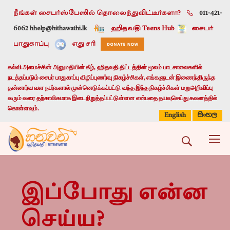
நீங்கள் சைபர்ஸ்பேஸில் தொலைந்துவிட்டீர்களா?
011-421-
6062 h
help@hithawathi.lk
ஹிதவதி Teens Hub
சைபர்
பாதுகாப்பு
எது சரி
கல்வி அமைச்சின் அனுமதியின் கீழ், ஹிதவதி திட்டத்தின் மூலம் பாடசாலைகளில்
நடத்தப்படும் சைபர் பாதுகாப்பு விழிப்புணர்வு நிகழ்ச்சிகள், எங்களுடன் இணைந்திருந்த
தன்னார்வ வள நபர்களால் முன்னெடுக்கப்பட்டு வந்த இந்த நிகழ்ச்சிகள் மறுஅறிவிப்பு
வரும் வரை தற்காலிகமாக இடைநிறுத்தப்பட்டுள்ளன என்பதை தயவுசெய்து கவனத்தில்
கொள்ளவும்.
සිංහල
English
இப்போது என்ன
செய்ய?