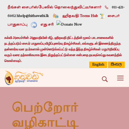
நீங்கள் சைபர்ஸ்பேஸில் தொலைந்துவிட்டீர்களா?
011-421-
6062 h
help@hithawathi.lk
ஹிதவதி Teens Hub
சைபர்
பாதுகாப்பு
எது சரி
கல்வி அமைச்சின் அனுமதியின் கீழ், ஹிதவதி திட்டத்தின் மூலம் பாடசாலைகளில்
நடத்தப்படும் சைபர் பாதுகாப்பு விழிப்புணர்வு நிகழ்ச்சிகள், எங்களுடன் இணைந்திருந்த
தன்னார்வ வள நபர்களால் முன்னெடுக்கப்பட்டு வந்த இந்த நிகழ்ச்சிகள் மறுஅறிவிப்பு
வரும் வரை தற்காலிகமாக இடைநிறுத்தப்பட்டுள்ளன என்பதை தயவுசெய்து கவனத்தில்
கொள்ளவும்.
සිංහල
English
பெற்றோர்
வழிகாட்டி