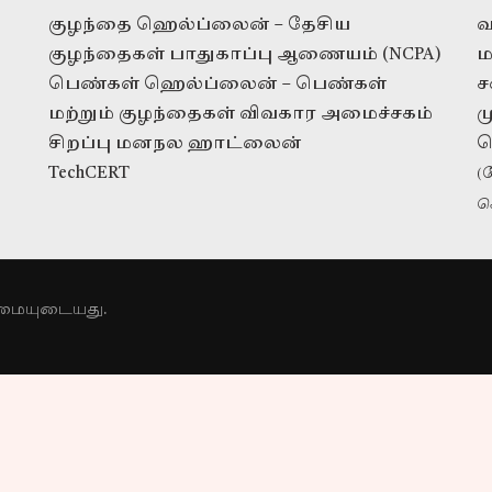
குழந்தை ஹெல்ப்லைன் – தேசிய
வ
குழந்தைகள் பாதுகாப்பு ஆணையம் (NCPA)
ம
பெண்கள் ஹெல்ப்லைன் – பெண்கள்
ச
மற்றும் குழந்தைகள் விவகார அமைச்சகம்
ம
சிறப்பு மனநல ஹாட்லைன்
ப
TechCERT
(
ச
நன்கொடைகளுக்கு
ரிமையுடையது.