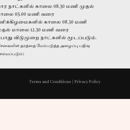
ார நாட்களில் காலை 08.30 மணி முதல்
ாலை 05.00 மணி வரை
னிக்கிழமைகளில் காலை 08.30 மணி
ுதல் மாலை 12.30 மணி வரை
ொது விடுமுறை நாட்களில் மூடப்படும்.
கூட்டாளராக
சேவையின் தரத்தை மேம்படுத்த அழைப்பு பதிவு
வேண்டுமா?
ெய்யப்படும்)
எங்களை அழைக்கவும்
+94 11 421 6062
Terms and Conditions
|
Privacy Policy