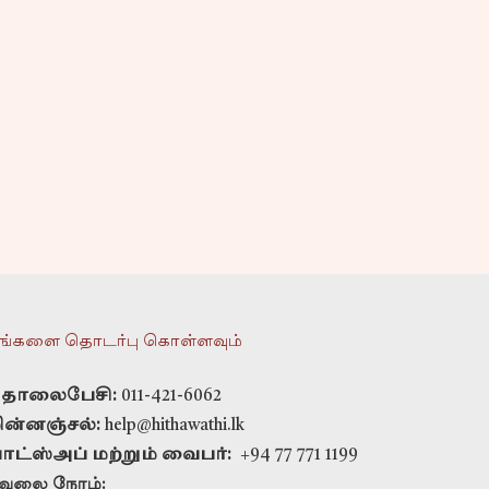
ங்களை தொடர்பு கொள்ளவும்
ொலைபேசி:
011-421-6062
ின்னஞ்சல்:
help@hithawathi.lk
ாட்ஸ்அப் மற்றும் வைபர்:
+94 77 771 1199
ேலை நேரம்: