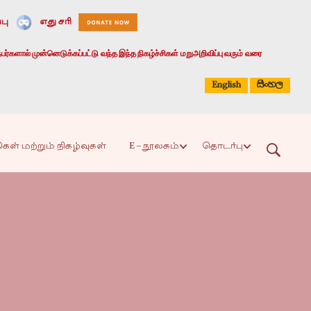
பு
எது சரி
பர்களால் முன்னெடுக்கப்பட்டு வந்த இந்த நிகழ்ச்சிகள் மறுஅறிவிப்பு வரும் வரை
සිංහල
English
ிகள் மற்றும் நிகழ்வுகள்
E – நூலகம்
தொடர்பு