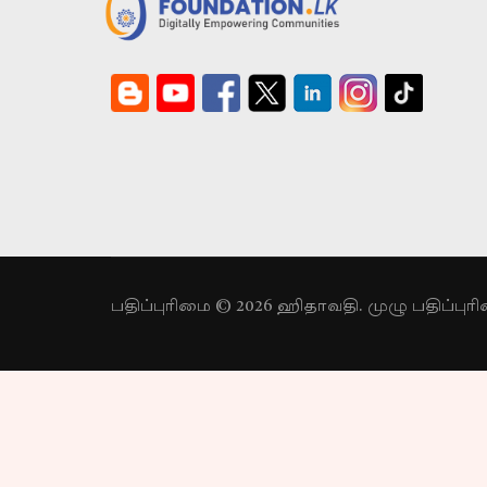
பதிப்புரிமை © 2026 ஹிதாவதி. முழு பதிப்பு