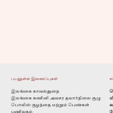
பயனுள்ள இணைப்புகள்
எ
இலங்கை காவல்துறை
த
இலங்கை கணினி அவசர தயார்நிலை குழு
ம
பொலிஸ் குழந்தை மற்றும் பெண்கள்
வ
பணியகம்
வ