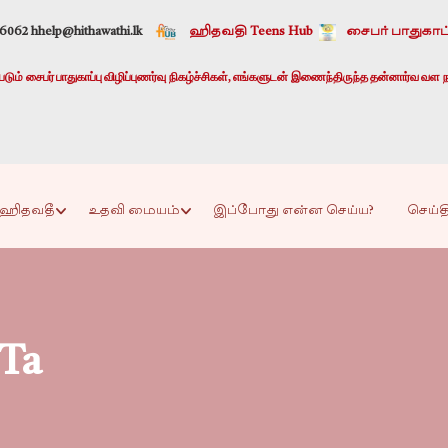
-6062 h
help@hithawathi.lk
ஹிதவதி Teens Hub
சைபர் பாதுகாப்
ும் சைபர் பாதுகாப்பு விழிப்புணர்வு நிகழ்ச்சிகள், எங்களுடன் இணைந்திருந்த தன்னார்வ வள ந
ஹிதவதீ
உதவி மையம்
இப்போது என்ன செய்ய?
செய்த
 Ta