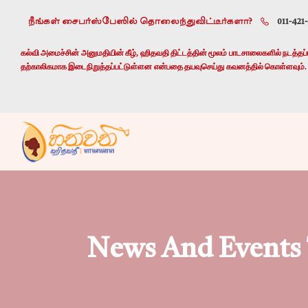
நீங்கள் சைபர்ஸ்பேஸில் தொலைந்துவிட்டீர்களா?
011-421
கல்வி அமைச்சின் அனுமதியின் கீழ், ஹிதவதி திட்டத்தின் மூலம் பாடசாலைகளில் நடத்தப்பட
தற்காலிகமாக இடைநிறுத்தப்பட்டுள்ளன என்பதை தயவுசெய்து கவனத்தில் கொள்ளவும்.
News And Events