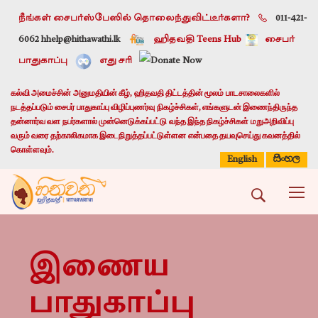
நீங்கள் சைபர்ஸ்பேஸில் தொலைந்துவிட்டீர்களா?
011-421-
6062 h
help@hithawathi.lk
ஹிதவதி Teens Hub
சைபர்
பாதுகாப்பு
எது சரி
கல்வி அமைச்சின் அனுமதியின் கீழ், ஹிதவதி திட்டத்தின் மூலம் பாடசாலைகளில்
நடத்தப்படும் சைபர் பாதுகாப்பு விழிப்புணர்வு நிகழ்ச்சிகள், எங்களுடன் இணைந்திருந்த
தன்னார்வ வள நபர்களால் முன்னெடுக்கப்பட்டு வந்த இந்த நிகழ்ச்சிகள் மறுஅறிவிப்பு
வரும் வரை தற்காலிகமாக இடைநிறுத்தப்பட்டுள்ளன என்பதை தயவுசெய்து கவனத்தில்
கொள்ளவும்.
සිංහල
English
இணைய
பாதுகாப்பு