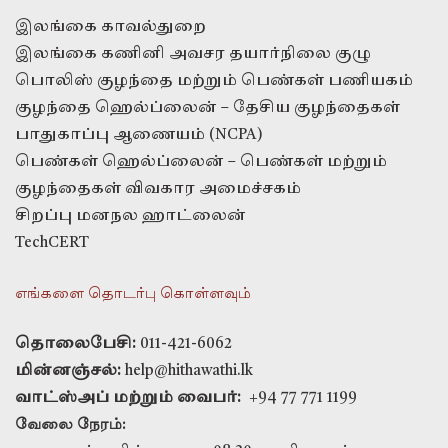
இலங்கை காவல்துறை
இலங்கை கணினி அவசர தயார்நிலை குழு
பொலிஸ் குழந்தை மற்றும் பெண்கள் பணியகம்
குழந்தை ஹெல்ப்லைன் – தேசிய குழந்தைகள்
பாதுகாப்பு ஆணையம் (NCPA)
பெண்கள் ஹெல்ப்லைன் – பெண்கள் மற்றும்
குழந்தைகள் விவகார அமைச்சகம்
சிறப்பு மனநல ஹாட்லைன்
TechCERT
எங்களை தொடர்பு கொள்ளவும்
தொலைபேசி:
011-421-6062
மின்னஞ்சல்:
help@hithawathi.lk
வாட்ஸ்அப் மற்றும் வைபர்:
+94 77 771 1199
வேலை நேரம்: