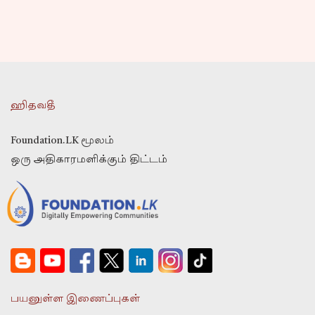
ஹிதவதீ
Foundation.LK மூலம்
ஒரு அதிகாரமளிக்கும் திட்டம்
பயனுள்ள இணைப்புகள்