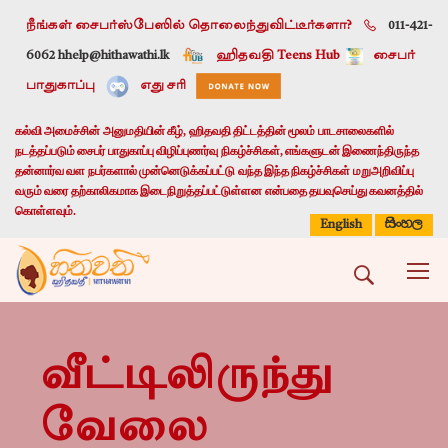
நீங்கள் சைபர்ஸ்பேஸில் தொலைந்துவிட்டீர்களா?
011-421-
6062 h
help@hithawathi.lk
ஹிதவதி Teens Hub
சைபர்
பாதுகாப்பு
எது சரி
கல்வி அமைச்சின் அனுமதியின் கீழ், ஹிதவதி திட்டத்தின் மூலம் பாடசாலைகளில்
நடத்தப்படும் சைபர் பாதுகாப்பு விழிப்புணர்வு நிகழ்ச்சிகள், எங்களுடன் இணைந்திருந்த
தன்னார்வ வள நபர்களால் முன்னெடுக்கப்பட்டு வந்த இந்த நிகழ்ச்சிகள் மறுஅறிவிப்பு
வரும் வரை தற்காலிகமாக இடைநிறுத்தப்பட்டுள்ளன என்பதை தயவுசெய்து கவனத்தில்
கொள்ளவும்.
සිංහල
English
வீட்டிலிருந்து
வேலை