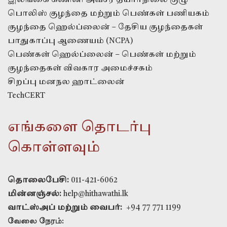
இலங்கை கணினி அவசர தயார்நிலை குழு
பொலிஸ் குழந்தை மற்றும் பெண்கள் பணியகம்
குழந்தை ஹெல்ப்லைன் – தேசிய குழந்தைகள்
பாதுகாப்பு ஆணையம் (NCPA)
பெண்கள் ஹெல்ப்லைன் – பெண்கள் மற்றும்
குழந்தைகள் விவகார அமைச்சகம்
சிறப்பு மனநல ஹாட்லைன்
TechCERT
எங்களை தொடர்பு
கொள்ளவும்
தொலைபேசி:
011-421-6062
மின்னஞ்சல்:
help@hithawathi.lk
வாட்ஸ்அப் மற்றும் வைபர்:
+94 77 771 1199
வேலை நேரம்: