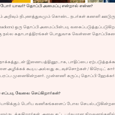
்போர் யாவர்? தொப்பி அமைப்பு என்றால் என்ன?
 அறிவும் நிபுணத்துவமும் கொண்ட நபர்கள் கணனி ஊடுருவி
ckers) ஒரு தொப்பி அமைப்பின்படி வகைப்படுத்தப்படுகிறா
ங்கு நல்ல கதாபாத்திரங்கள் பொதுவாக வெள்ளை தொப்பிகளைய
ம் நோக்கத்துடன் இணையத்தினூடாக, பாதிப்பை ஏற்படுத்தக
ை அழிக்கக் கூடிய அல்லது கடவுச்சொற்கள் / கிரெடிட் கா
 பரப்ப முனைகின்றனர். முன்னணி கருப்பு தொப்பி ஹேக்கர
rs) எப்படி வேலை செய்கிறார்கள்?
யோகிக்கும் பெரிய வணிகங்களைப் போல செயல்படுகின்றன
ters) நடத்துகிறார்கள், அவை சட்டபூர்வமான நிறுவனங்களில்