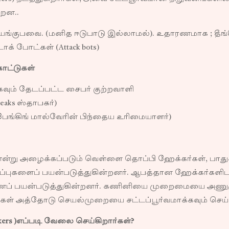
றன..
்குபவை. (மனித ஈடுபாடு இல்லாமல்). உதாரணமாக ; தீங்கிழ
் போட்கள் (Attack bots)
காட்டுகள்
ிகவும் தேடப்பட்ட சைபர் குற்றவாளி
aks ஸ்தாபகர்)
பேங்கிங் மால்வேரின் பிந்தைய உரிமையாளர்)
என்று அழைக்கப்படும் வெள்ளை தொப்பி ஹேக்கர்கள், பாது
்புகளைப் பயன்படுத்துகின்றனர். ஆபத்தான ஹேக்கர்களிட
ைப் பயன்படுத்துகின்றனர். கணினியை முறைமையை அணுகுவ
ள் அத்தோடு செயல்முறையை சட்டப்பூர்வமாக்கவும் செய்க
ers )எப்படி வேலை செய்கிறார்கள்?