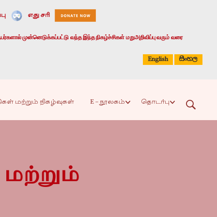
பு
எது சரி
பர்களால் முன்னெடுக்கப்பட்டு வந்த இந்த நிகழ்ச்சிகள் மறுஅறிவிப்பு வரும் வரை
සිංහල
English
ிகள் மற்றும் நிகழ்வுகள்
E – நூலகம்
தொடர்பு
மற்றும்