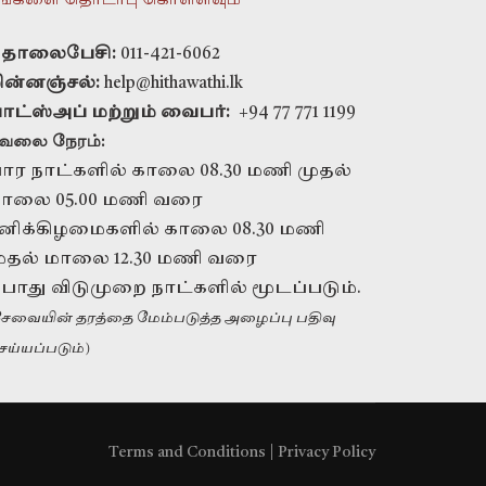
ங்களை தொடர்பு கொள்ளவும்
ொலைபேசி:
011-421-6062
ின்னஞ்சல்:
help@hithawathi.lk
ாட்ஸ்அப் மற்றும் வைபர்:
+94 77 771 1199
ேலை நேரம்:
ார நாட்களில் காலை 08.30 மணி முதல்
ாலை 05.00 மணி வரை
னிக்கிழமைகளில் காலை 08.30 மணி
ுதல் மாலை 12.30 மணி வரை
ொது விடுமுறை நாட்களில் மூடப்படும்.
கூட்டாளராக
சேவையின் தரத்தை மேம்படுத்த அழைப்பு பதிவு
வேண்டுமா?
ெய்யப்படும்)
எங்களை அழைக்கவும்
+94 11 421 6062
Terms and Conditions
|
Privacy Policy