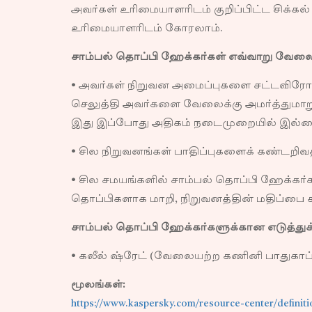
அவர்கள் உரிமையாளரிடம் குறிப்பிட்ட சிக்
உரிமையாளரிடம் கோரலாம்.
சாம்பல் தொப்பி ஹேக்கர்கள் எவ்வாறு வேலை 
• அவர்கள் நிறுவன அமைப்புகளை சட்டவிரோதம
செலுத்தி அவர்களை வேலைக்கு அமர்த்துமா
இது இப்போது அதிகம் நடைமுறையில் இல்
• சில நிறுவனங்கள் பாதிப்புகளைக் கண்டறிவத
• சில சமயங்களில் சாம்பல் தொப்பி ஹேக்கர
தொப்பிகளாக மாறி, நிறுவனத்தின் மதிப்பை 
சாம்பல் தொப்பி ஹேக்கர்களுக்கான எடுத்துக
• கலீல் ஷ்ரேட் (வேலையற்ற கணினி பாதுகாப்பு
மூலங்கள்:
https://www.kaspersky.com/resource-center/definiti