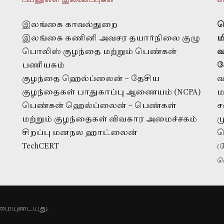
பயனுள்ள இணைப்புகள்
எ
இலங்கை காவல்துறை
த
இலங்கை கணினி அவசர தயார்நிலை குழு
ம
பொலிஸ் குழந்தை மற்றும் பெண்கள்
வ
பணியகம்
வ
குழந்தை ஹெல்ப்லைன் – தேசிய
வ
குழந்தைகள் பாதுகாப்பு ஆணையம் (NCPA)
ம
பெண்கள் ஹெல்ப்லைன் – பெண்கள்
ச
மற்றும் குழந்தைகள் விவகார அமைச்சகம்
ம
சிறப்பு மனநல ஹாட்லைன்
ப
TechCERT
(
ச
நன்கொடைகளுக்கு
ரிமையுடையது.