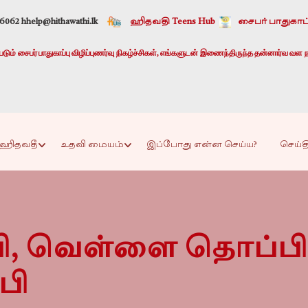
-6062 h
help@hithawathi.lk
ஹிதவதி Teens Hub
சைபர் பாதுகாப்
ும் சைபர் பாதுகாப்பு விழிப்புணர்வு நிகழ்ச்சிகள், எங்களுடன் இணைந்திருந்த தன்னார்வ வள ந
ஹிதவதீ
உதவி மையம்
இப்போது என்ன செய்ய?
செய்த
பி, வெள்ளை தொப்பி 
பி