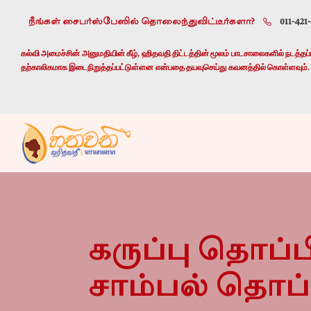
நீங்கள் சைபர்ஸ்பேஸில் தொலைந்துவிட்டீர்களா?
011-421
கல்வி அமைச்சின் அனுமதியின் கீழ், ஹிதவதி திட்டத்தின் மூலம் பாடசாலைகளில் நடத்தப்பட
தற்காலிகமாக இடைநிறுத்தப்பட்டுள்ளன என்பதை தயவுசெய்து கவனத்தில் கொள்ளவும்.
கருப்பு தொப்
சாம்பல் தொப்