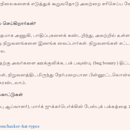
கல் நிலைகளைக் எடுத்துக் கூறுவதோடு அவற்றை சரிசெய்ய வ
செய்கிறார்கள்?
ாக அணுகி, பாதிப்புகளைக் கண்டறிந்து, அவற்றில் உள்ள 
று நிறுவனங்களை இணங்க வைப்பார்கள். நிறுவனங்கள் சட
லை.
ற்கு அவர்களை ஊக்குவிக்க, பக் பவுண்டி (bug bounty ) தி
்கள், நிறுவனத்திடமிருந்து நேர்மறையான பின்னூட்டலொன்
சுரண்டலாம்.
்காட்டுகள்
 ஆய்வாளர்), மார்க் ஜுக்கர்பெர்க்கின் பேஸ்புக் பக்கத்தை 
ons/hacker-hat-types