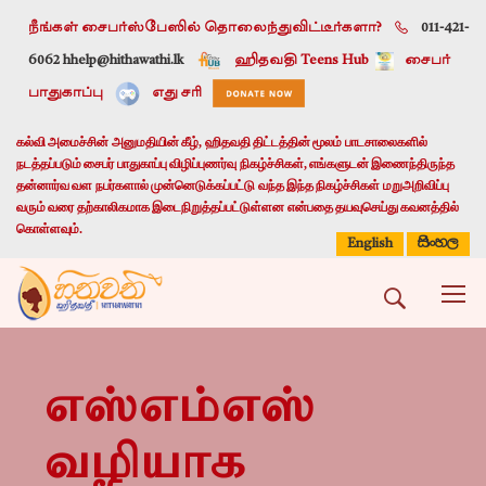
நீங்கள் சைபர்ஸ்பேஸில் தொலைந்துவிட்டீர்களா?
011-421-
6062 h
help@hithawathi.lk
ஹிதவதி Teens Hub
சைபர்
பாதுகாப்பு
எது சரி
கல்வி அமைச்சின் அனுமதியின் கீழ், ஹிதவதி திட்டத்தின் மூலம் பாடசாலைகளில்
நடத்தப்படும் சைபர் பாதுகாப்பு விழிப்புணர்வு நிகழ்ச்சிகள், எங்களுடன் இணைந்திருந்த
தன்னார்வ வள நபர்களால் முன்னெடுக்கப்பட்டு வந்த இந்த நிகழ்ச்சிகள் மறுஅறிவிப்பு
வரும் வரை தற்காலிகமாக இடைநிறுத்தப்பட்டுள்ளன என்பதை தயவுசெய்து கவனத்தில்
கொள்ளவும்.
සිංහල
English
எஸ்எம்எஸ்
வழியாக