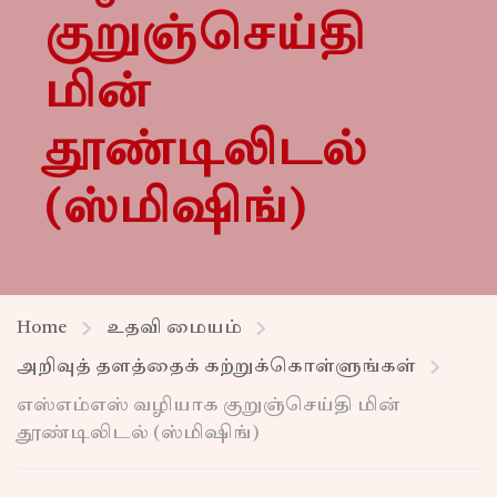
குறுஞ்செய்தி
மின்
தூண்டிலிடல்
(ஸ்மிஷிங்)
Home
உதவி மையம்
அறிவுத் தளத்தைக் கற்றுக்கொள்ளுங்கள்
எஸ்எம்எஸ் வழியாக குறுஞ்செய்தி மின்
தூண்டிலிடல் (ஸ்மிஷிங்)