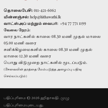
தொலைபேசி:
011-421-6062
மின்னஞ்சல்:
help@hithawathi.lk
வாட்ஸ்அப் மற்றும் வைபர்:
+94 77 771 1199
வேலை நேரம்:
வார நாட்களில் காலை 08.30 மணி முதல் மாலை
05.00 மணி வரை
சனிக்கிழமைகளில் காலை 08.30 மணி முதல்
மாலை 12.30 மணி வரை
பொது விடுமுறை நாட்களில் மூடப்படும்.
(சேவையின் தரத்தை மேம்படுத்த அழைப்பு பதிவு
செய்யப்படும்)
பதிப்புரிமை © 2026 ஹிதாவதி. முழு
பதிப்புரிமையுடையது.