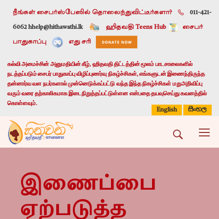
நீங்கள் சைபர்ஸ்பேஸில் தொலைந்துவிட்டீர்களா?
011-421-
6062 h
help@hithawathi.lk
ஹிதவதி Teens Hub
சைபர்
பாதுகாப்பு
எது சரி
கல்வி அமைச்சின் அனுமதியின் கீழ், ஹிதவதி திட்டத்தின் மூலம் பாடசாலைகளில்
நடத்தப்படும் சைபர் பாதுகாப்பு விழிப்புணர்வு நிகழ்ச்சிகள், எங்களுடன் இணைந்திருந்த
தன்னார்வ வள நபர்களால் முன்னெடுக்கப்பட்டு வந்த இந்த நிகழ்ச்சிகள் மறுஅறிவிப்பு
வரும் வரை தற்காலிகமாக இடைநிறுத்தப்பட்டுள்ளன என்பதை தயவுசெய்து கவனத்தில்
கொள்ளவும்.
සිංහල
English
இணைப்பை
ஏற்படுத்த