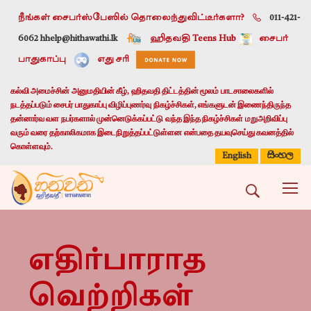
நீங்கள் சைபர்ஸ்பேஸில் தொலைந்துவிட்டீர்களா?
011-421-
6062 h
help@hithawathi.lk
ஹிதவதி Teens Hub
சைபர்
பாதுகாப்பு
எது சரி
கல்வி அமைச்சின் அனுமதியின் கீழ், ஹிதவதி திட்டத்தின் மூலம் பாடசாலைகளில்
நடத்தப்படும் சைபர் பாதுகாப்பு விழிப்புணர்வு நிகழ்ச்சிகள், எங்களுடன் இணைந்திருந்த
தன்னார்வ வள நபர்களால் முன்னெடுக்கப்பட்டு வந்த இந்த நிகழ்ச்சிகள் மறுஅறிவிப்பு
வரும் வரை தற்காலிகமாக இடைநிறுத்தப்பட்டுள்ளன என்பதை தயவுசெய்து கவனத்தில்
கொள்ளவும்.
සිංහල
English
எதிர்பாராத
வெற்றிகள்