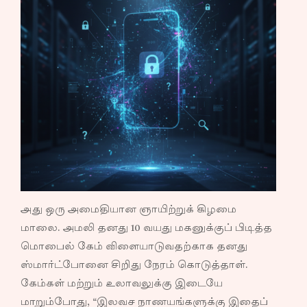
அது ஒரு அமைதியான ஞாயிற்றுக் கிழமை
மாலை. அமலி தனது 10 வயது மகனுக்குப் பிடித்த
மொபைல் கேம் விளையாடுவதற்காக தனது
ஸ்மார்ட்போனை சிறிது நேரம் கொடுத்தாள்.
கேம்கள் மற்றும் உலாவலுக்கு இடையே
மாறும்போது, “இலவச நாணயங்களுக்கு இதைப்