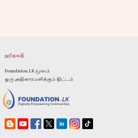
ஹிதவதீ
Foundation.LK மூலம்
ஒரு அதிகாரமளிக்கும் திட்டம்