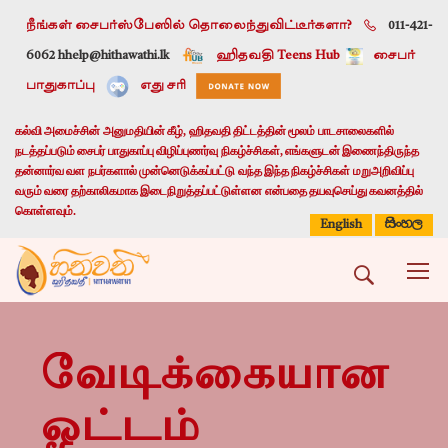
நீங்கள் சைபர்ஸ்பேஸில் தொலைந்துவிட்டீர்களா?
011-421-
6062 h
help@hithawathi.lk
ஹிதவதி Teens Hub
சைபர்
பாதுகாப்பு
எது சரி
கல்வி அமைச்சின் அனுமதியின் கீழ், ஹிதவதி திட்டத்தின் மூலம் பாடசாலைகளில்
நடத்தப்படும் சைபர் பாதுகாப்பு விழிப்புணர்வு நிகழ்ச்சிகள், எங்களுடன் இணைந்திருந்த
தன்னார்வ வள நபர்களால் முன்னெடுக்கப்பட்டு வந்த இந்த நிகழ்ச்சிகள் மறுஅறிவிப்பு
வரும் வரை தற்காலிகமாக இடைநிறுத்தப்பட்டுள்ளன என்பதை தயவுசெய்து கவனத்தில்
கொள்ளவும்.
සිංහල
English
வேடிக்கையான
ஓட்டம்