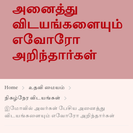
அனைத்து
விடயங்களையும்
எவோரோ
அறிந்தார்கள்
Home
உதவி மையம்
நிகழ்நேர விடயங்கள்
இமோவில் அவர்கள் பேசிய அனைத்து
விடயங்களையும் எவோரோ அறிந்தார்கள்