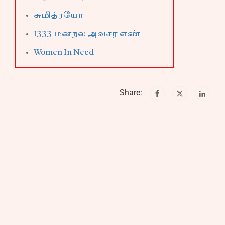
சுமித்ரயோ
1333 மனநல அவசர எண்
Women In Need
Share: