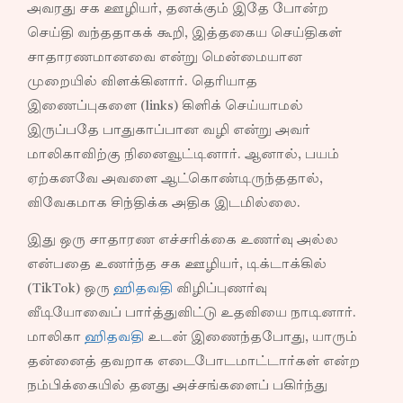
அவரது சக ஊழியர், தனக்கும் இதே போன்ற
செய்தி வந்ததாகக் கூறி, இத்தகைய செய்திகள்
சாதாரணமானவை என்று மென்மையான
முறையில் விளக்கினார். தெரியாத
இணைப்புகளை (links) கிளிக் செய்யாமல்
இருப்பதே பாதுகாப்பான வழி என்று அவர்
மாலிகாவிற்கு நினைவூட்டினார். ஆனால், பயம்
ஏற்கனவே அவளை ஆட்கொண்டிருந்ததால்,
விவேகமாக சிந்திக்க அதிக இடமில்லை.
இது ஒரு சாதாரண எச்சரிக்கை உணர்வு அல்ல
என்பதை உணர்ந்த சக ஊழியர், டிக்டாக்கில்
(TikTok) ஒரு
ஹிதவதி
விழிப்புணர்வு
வீடியோவைப் பார்த்துவிட்டு உதவியை நாடினார்.
மாலிகா
ஹிதவதி
உடன் இணைந்தபோது, யாரும்
தன்னைத் தவறாக எடைபோடமாட்டார்கள் என்ற
நம்பிக்கையில் தனது அச்சங்களைப் பகிர்ந்து