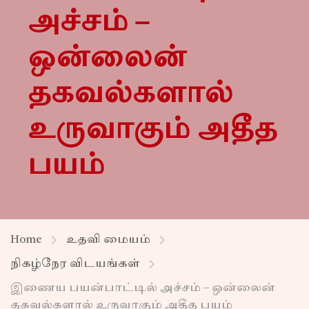
அச்சம் –
ஒன்லைன்
தகவல்களால்
உருவாகும் அதீத
பயம்
Home
உதவி மையம்
நிகழ்நேர விடயங்கள்
இணைய பயன்பாட்டில் அச்சம் – ஒன்லைன்
தகவல்களால் உருவாகும் அதீத பயம்