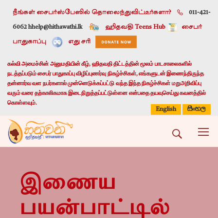
நீங்கள் சைபர்ஸ்பேஸில் தொலைந்துவிட்டீர்களா?
011-421-
6062 h
help@hithawathi.lk
ஹிதவதி Teens Hub
சைபர்
பாதுகாப்பு
எது சரி
கல்வி அமைச்சின் அனுமதியின் கீழ், ஹிதவதி திட்டத்தின் மூலம் பாடசாலைகளில்
நடத்தப்படும் சைபர் பாதுகாப்பு விழிப்புணர்வு நிகழ்ச்சிகள், எங்களுடன் இணைந்திருந்த
தன்னார்வ வள நபர்களால் முன்னெடுக்கப்பட்டு வந்த இந்த நிகழ்ச்சிகள் மறுஅறிவிப்பு
வரும் வரை தற்காலிகமாக இடைநிறுத்தப்பட்டுள்ளன என்பதை தயவுசெய்து கவனத்தில்
கொள்ளவும்.
සිංහල
English
இணைய
பயன்பாட்டில்