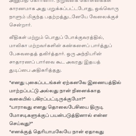
அனுமதி கோரினார். நிறுவனக் கொள்கைகள்
காரணமாக அது மறுக்கப்பட்டபோது, ஒவ்வொரு
நாளும் மிகுந்த பதற்றத்துடனேயே வேலைக்குச்
சென்றார்.
வீதிகள் மற்றும் பொதுப் போக்குவரத்தில்,
மாலிகா மற்றவர்களின் கண்களைப் பார்த்துப்
பேசுவதைத் தவிர்த்தார். ஒரு அந்நியரின்
சாதாரணப் பார்வை கூட அவரது இதயத்
துடிப்பை அதிகரித்தது.
“எனது புகைப்படங்கள் ஏற்கனவே இணையத்தில்
மாற்றப்பட்டு அல்லது நான் நினைக்காத
வகையில் பகிரப்பட்டிருக்குமோ?”
“யாராவது எனது தொலைபேசியை திருடி
மோசடிகளுக்குப் பயன்படுத்தினால் என்ன
செய்வது?”
“எனக்குத் தெரியாமலேயே நான் ஏதாவது