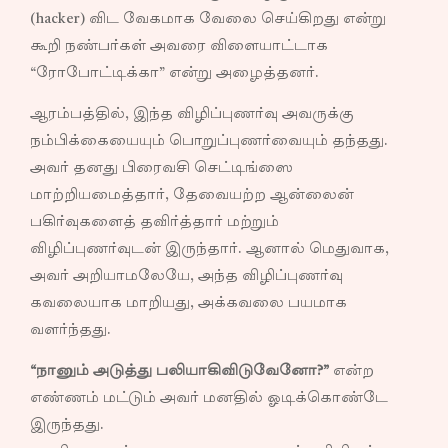
(hacker) விட வேகமாக வேலை செய்கிறது என்று
கூறி நண்பர்கள் அவரை விளையாட்டாக
“ரோபோட்டிக்கா” என்று அழைத்தனர்.
ஆரம்பத்தில், இந்த விழிப்புணர்வு அவருக்கு
நம்பிக்கையையும் பொறுப்புணர்வையும் தந்தது.
அவர் தனது பிரைவசி செட்டிங்ஸை
மாற்றியமைத்தார், தேவையற்ற ஆன்லைன்
பகிர்வுகளைத் தவிர்த்தார் மற்றும்
விழிப்புணர்வுடன் இருந்தார். ஆனால் மெதுவாக,
அவர் அறியாமலேயே, அந்த விழிப்புணர்வு
கவலையாக மாறியது, அக்கவலை பயமாக
வளர்ந்தது.
“நானும் அடுத்து பலியாகிவிடுவேனோ?”
என்ற
எண்ணம் மட்டும் அவர் மனதில் ஓடிக்கொண்டே
இருந்தது.