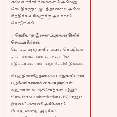
எல்லா எச்சரிக்கைகளும் அல்லது
செய்திகளும் ஆபத்தானவை அல்ல.
சிந்திக்க உங்களுக்கு அவகாசம்
கொடுங்கள்.
✅
தெரியாத இணைப்புகளை கிளிக்
செய்யாதீர்கள்:
மோசடி மற்றும் விளம்பரச் செய்திகள்
சாதாரணமானவை. அவற்றில்
ஈடுபடாமல் அவற்றை நீக்கிவிடுங்கள்.
✅ புத்திசாலித்தனமாக பாதுகாப்பான
பழக்கங்களைக் கையாளுங்கள்:
வலுவான கடவுச்சொற்கள் மற்றும்
“Two-Factor Authentication (2FA)” எனும்
இரண்டு-காரணி அங்கீகாரம்
போதுமானது; அடிக்கடி