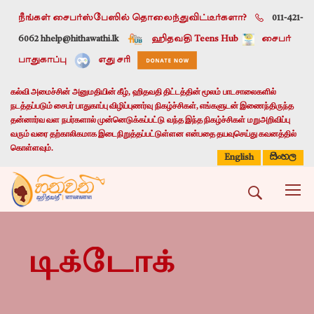
நீங்கள் சைபர்ஸ்பேஸில் தொலைந்துவிட்டீர்களா?
011-421-
6062 h
help@hithawathi.lk
ஹிதவதி Teens Hub
சைபர்
பாதுகாப்பு
எது சரி
கல்வி அமைச்சின் அனுமதியின் கீழ், ஹிதவதி திட்டத்தின் மூலம் பாடசாலைகளில்
நடத்தப்படும் சைபர் பாதுகாப்பு விழிப்புணர்வு நிகழ்ச்சிகள், எங்களுடன் இணைந்திருந்த
தன்னார்வ வள நபர்களால் முன்னெடுக்கப்பட்டு வந்த இந்த நிகழ்ச்சிகள் மறுஅறிவிப்பு
வரும் வரை தற்காலிகமாக இடைநிறுத்தப்பட்டுள்ளன என்பதை தயவுசெய்து கவனத்தில்
கொள்ளவும்.
සිංහල
English
டிக்டோக்