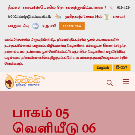
நீங்கள் சைபர்ஸ்பேஸில் தொலைந்துவிட்டீர்களா?
011-421-
6062 h
help@hithawathi.lk
ஹிதவதி Teens Hub
சைபர்
பாதுகாப்பு
எது சரி
கல்வி அமைச்சின் அனுமதியின் கீழ், ஹிதவதி திட்டத்தின் மூலம் பாடசாலைகளில்
நடத்தப்படும் சைபர் பாதுகாப்பு விழிப்புணர்வு நிகழ்ச்சிகள், எங்களுடன் இணைந்திருந்த
தன்னார்வ வள நபர்களால் முன்னெடுக்கப்பட்டு வந்த இந்த நிகழ்ச்சிகள் மறுஅறிவிப்பு
வரும் வரை தற்காலிகமாக இடைநிறுத்தப்பட்டுள்ளன என்பதை தயவுசெய்து கவனத்தில்
கொள்ளவும்.
සිංහල
English
பாகம் 05
வெளியீடு 06