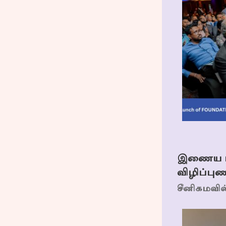
இணைய பாத
விழிப்புண
சீனிகமவில