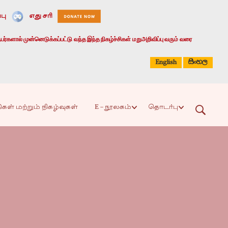
பு
எது சரி
பர்களால் முன்னெடுக்கப்பட்டு வந்த இந்த நிகழ்ச்சிகள் மறுஅறிவிப்பு வரும் வரை
සිංහල
English
ிகள் மற்றும் நிகழ்வுகள்
E – நூலகம்
தொடர்பு