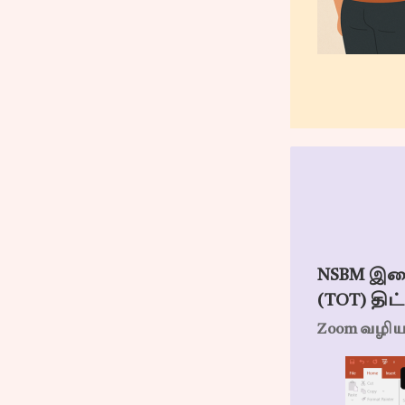
NSBM இளை
(TOT) திட
Zoom வழியா