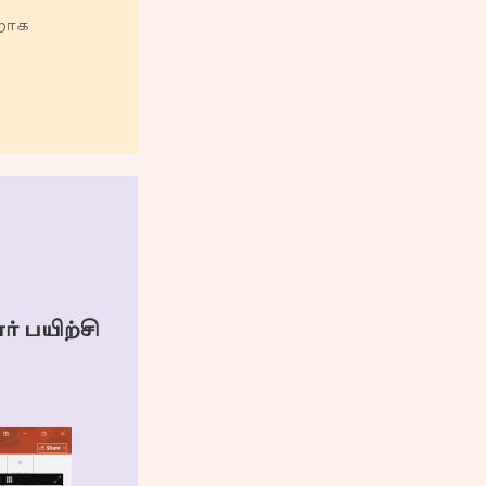
றாக
 பயிற்சி