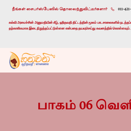
நீங்கள் சைபர்ஸ்பேஸில் தொலைந்துவிட்டீர்களா?
011-421
கல்வி அமைச்சின் அனுமதியின் கீழ், ஹிதவதி திட்டத்தின் மூலம் பாடசாலைகளில் நடத்தப்பட
தற்காலிகமாக இடைநிறுத்தப்பட்டுள்ளன என்பதை தயவுசெய்து கவனத்தில் கொள்ளவும்.
பாகம் 06 வெளி