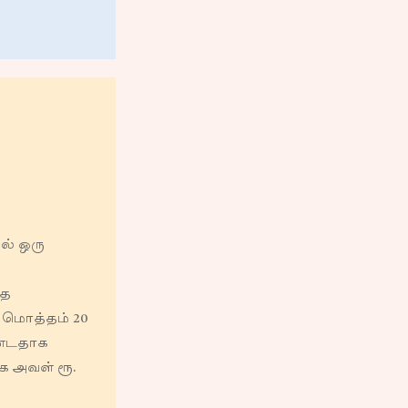
ல் ஒரு
்த
, மொத்தம் 20
ண்டதாக
க அவள் ரூ.