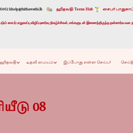
-6062 h
help@hithawathi.lk
ஹிதவதி Teens Hub
சைபர் பாதுகாப்
ும் சைபர் பாதுகாப்பு விழிப்புணர்வு நிகழ்ச்சிகள், எங்களுடன் இணைந்திருந்த தன்னார்வ வள ந
ஹிதவதீ
உதவி மையம்
இப்போது என்ன செய்ய?
செய்த
யீடு 08