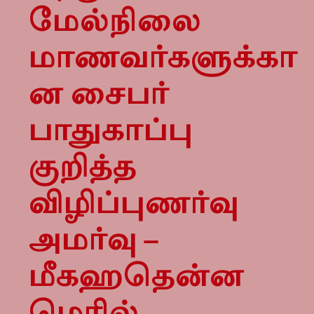
மேல்நிலை
மாணவர்களுக்கா
ன சைபர்
பாதுகாப்பு
குறித்த
விழிப்புணர்வு
அமர்வு –
மீகஹதென்ன