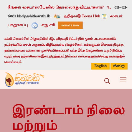
நீங்கள் சைபர்ஸ்பேஸில் தொலைந்துவிட்டீர்களா?
011-421-
6062 h
help@hithawathi.lk
ஹிதவதி Teens Hub
சைபர்
பாதுகாப்பு
எது சரி
கல்வி அமைச்சின் அனுமதியின் கீழ், ஹிதவதி திட்டத்தின் மூலம் பாடசாலைகளில்
நடத்தப்படும் சைபர் பாதுகாப்பு விழிப்புணர்வு நிகழ்ச்சிகள், எங்களுடன் இணைந்திருந்த
தன்னார்வ வள நபர்களால் முன்னெடுக்கப்பட்டு வந்த இந்த நிகழ்ச்சிகள் மறுஅறிவிப்பு
வரும் வரை தற்காலிகமாக இடைநிறுத்தப்பட்டுள்ளன என்பதை தயவுசெய்து கவனத்தில்
கொள்ளவும்.
සිංහල
English
இரண்டாம் நிலை
மற்றும்