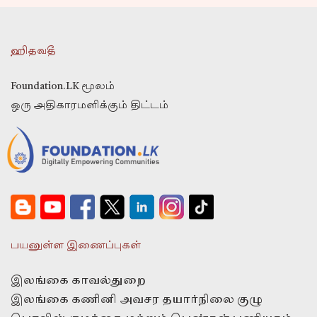
ஹிதவதீ
Foundation.LK மூலம்
ஒரு அதிகாரமளிக்கும் திட்டம்
பயனுள்ள இணைப்புகள்
இலங்கை காவல்துறை
இலங்கை கணினி அவசர தயார்நிலை குழு