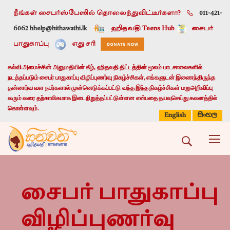
நீங்கள் சைபர்ஸ்பேஸில் தொலைந்துவிட்டீர்களா?
011-421-
6062 h
help@hithawathi.lk
ஹிதவதி Teens Hub
சைபர்
பாதுகாப்பு
எது சரி
கல்வி அமைச்சின் அனுமதியின் கீழ், ஹிதவதி திட்டத்தின் மூலம் பாடசாலைகளில்
நடத்தப்படும் சைபர் பாதுகாப்பு விழிப்புணர்வு நிகழ்ச்சிகள், எங்களுடன் இணைந்திருந்த
தன்னார்வ வள நபர்களால் முன்னெடுக்கப்பட்டு வந்த இந்த நிகழ்ச்சிகள் மறுஅறிவிப்பு
வரும் வரை தற்காலிகமாக இடைநிறுத்தப்பட்டுள்ளன என்பதை தயவுசெய்து கவனத்தில்
கொள்ளவும்.
සිංහල
English
சைபர் பாதுகாப்பு
விழிப்புணர்வு