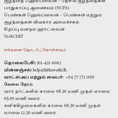
குழந்தை ஹெல்ப்லைன் – தேசிய குழந்தைகள்
பாதுகாப்பு ஆணையம் (NCPA)
பெண்கள் ஹெல்ப்லைன் – பெண்கள் மற்றும்
குழந்தைகள் விவகார அமைச்சகம்
சிறப்பு மனநல ஹாட்லைன்
TechCERT
எங்களை தொடர்பு கொள்ளவும்
தொலைபேசி:
011-421-6062
மின்னஞ்சல்:
help@hithawathi.lk
வாட்ஸ்அப் மற்றும் வைபர்:
+94 77 771 1199
வேலை நேரம்:
வார நாட்களில் காலை 08.30 மணி முதல் மாலை
05.00 மணி வரை
சனிக்கிழமைகளில் காலை 08.30 மணி முதல்
மாலை 12.30 மணி வரை