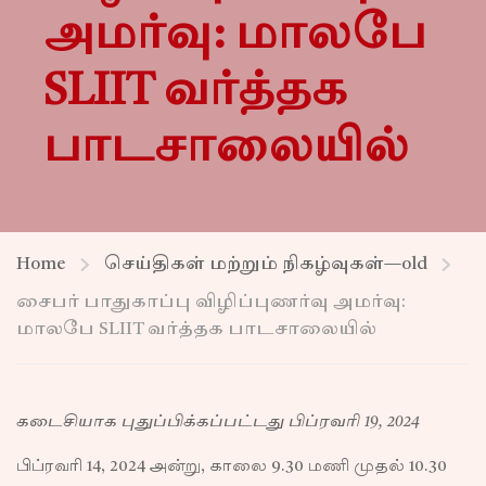
அமர்வு: மாலபே
SLIIT வர்த்தக
பாடசாலையில்
Home
செய்திகள் மற்றும் நிகழ்வுகள்—old
சைபர் பாதுகாப்பு விழிப்புணர்வு அமர்வு:
மாலபே SLIIT வர்த்தக பாடசாலையில்
கடைசியாக புதுப்பிக்கப்பட்டது பிப்ரவரி 19, 2024
பிப்ரவரி 14, 2024 அன்று, காலை 9.30 மணி முதல் 10.30