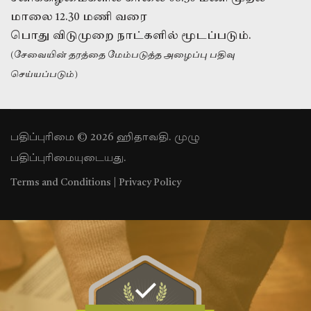
மாலை 12.30 மணி வரை
பொது விடுமுறை நாட்களில் மூடப்படும்.
(சேவையின் தரத்தை மேம்படுத்த அழைப்பு பதிவு
செய்யப்படும்)
பதிப்புரிமை © 2026 ஹிதாவதி. முழு
பதிப்புரிமையுடையது.
Terms and Conditions
|
Privacy Policy