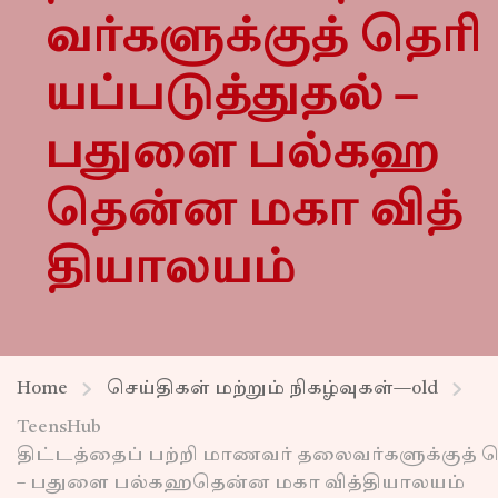
வர்களுக்குத் தெரி
யப்படுத்துதல் –
பதுளை பல்கஹ
தென்ன மகா வித்
தியாலயம்
Home
செய்திகள் மற்றும் நிகழ்வுகள்—old
TeensHub
திட்டத்தைப் பற்றி மாணவர் தலைவர்களுக்குத் த
– பதுளை பல்கஹதென்ன மகா வித்தியாலயம்