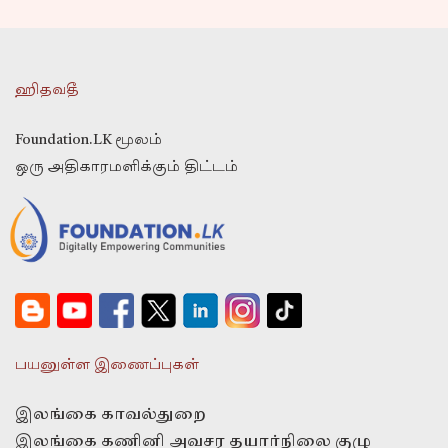
ஹிதவதீ
Foundation.LK மூலம்
ஒரு அதிகாரமளிக்கும் திட்டம்
பயனுள்ள இணைப்புகள்
இலங்கை காவல்துறை
இலங்கை கணினி அவசர தயார்நிலை குழு