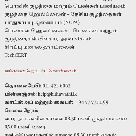
பொலிஸ் குழந்தை மற்றும் பெண்கள் பணியகம்
குழந்தை ஹெல்ப்லைன் – தேசிய குழந்தைகள்
பாதுகாப்பு ஆணையம் (NCPA)
பெண்கள் ஹெல்ப்லைன் – பெண்கள் மற்றும்
குழந்தைகள் விவகார அமைச்சகம்
சிறப்பு மனநல ஹாட்லைன்
TechCERT
எங்களை தொடர்பு கொள்ளவும்
தொலைபேசி:
011-421-6062
மின்னஞ்சல்:
help@hithawathi.lk
வாட்ஸ்அப் மற்றும் வைபர்:
+94 77 771 1199
வேலை நேரம்:
வார நாட்களில் காலை 08.30 மணி முதல் மாலை
05.00 மணி வரை
சனிக்கிழமைகளில் காலை 08.30 மணி முதல்