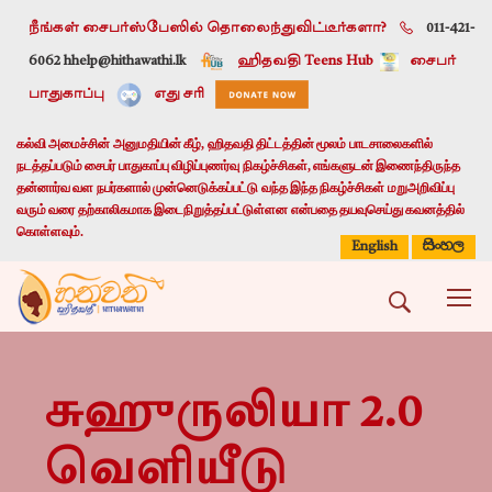
நீங்கள் சைபர்ஸ்பேஸில் தொலைந்துவிட்டீர்களா?
011-421-
6062 h
help@hithawathi.lk
ஹிதவதி Teens Hub
சைபர்
பாதுகாப்பு
எது சரி
கல்வி அமைச்சின் அனுமதியின் கீழ், ஹிதவதி திட்டத்தின் மூலம் பாடசாலைகளில்
நடத்தப்படும் சைபர் பாதுகாப்பு விழிப்புணர்வு நிகழ்ச்சிகள், எங்களுடன் இணைந்திருந்த
தன்னார்வ வள நபர்களால் முன்னெடுக்கப்பட்டு வந்த இந்த நிகழ்ச்சிகள் மறுஅறிவிப்பு
வரும் வரை தற்காலிகமாக இடைநிறுத்தப்பட்டுள்ளன என்பதை தயவுசெய்து கவனத்தில்
கொள்ளவும்.
සිංහල
English
சுஹுருலியா 2.0
வெளியீடு