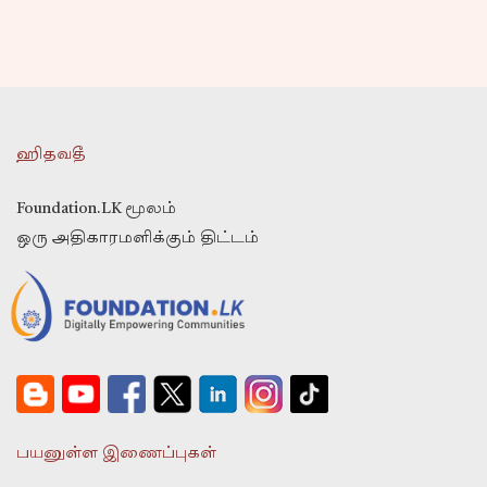
ஹிதவதீ
Foundation.LK மூலம்
ஒரு அதிகாரமளிக்கும் திட்டம்
பயனுள்ள இணைப்புகள்