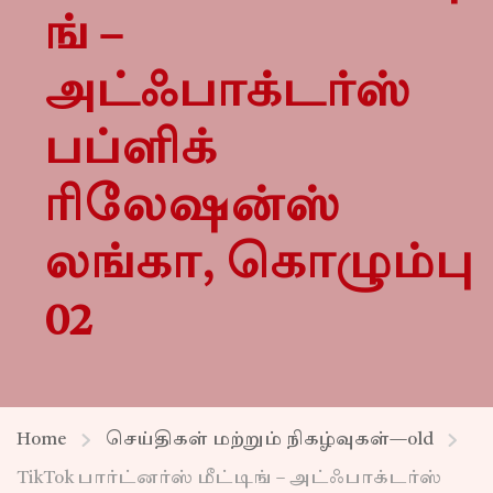
ங் –
அட்ஃபாக்டர்ஸ்
பப்ளிக்
ரிலேஷன்ஸ்
லங்கா, கொழும்பு
02
Home
செய்திகள் மற்றும் நிகழ்வுகள்—old
TikTok பார்ட்னர்ஸ் மீட்டிங் – அட்ஃபாக்டர்ஸ்