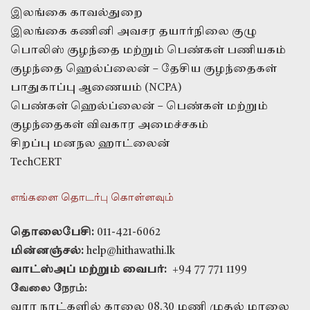
இலங்கை காவல்துறை
இலங்கை கணினி அவசர தயார்நிலை குழு
பொலிஸ் குழந்தை மற்றும் பெண்கள் பணியகம்
குழந்தை ஹெல்ப்லைன் – தேசிய குழந்தைகள்
பாதுகாப்பு ஆணையம் (NCPA)
பெண்கள் ஹெல்ப்லைன் – பெண்கள் மற்றும்
குழந்தைகள் விவகார அமைச்சகம்
சிறப்பு மனநல ஹாட்லைன்
TechCERT
எங்களை தொடர்பு கொள்ளவும்
தொலைபேசி:
011-421-6062
மின்னஞ்சல்:
help@hithawathi.lk
வாட்ஸ்அப் மற்றும் வைபர்:
+94 77 771 1199
வேலை நேரம்:
வார நாட்களில் காலை 08.30 மணி முதல் மாலை