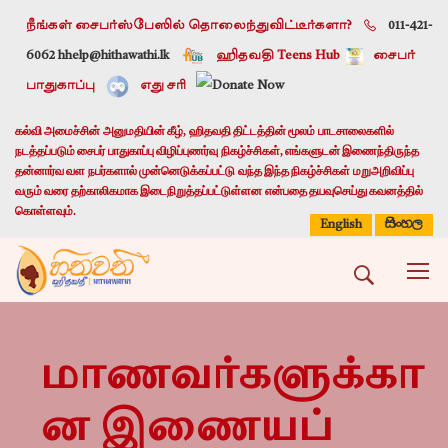
நீங்கள் சைபர்ஸ்பேஸில் தொலைந்துவிட்டீர்களா?
011-421-
6062 h
help@hithawathi.lk
ஹிதவதி Teens Hub
சைபர்
பாதுகாப்பு
எது சரி
கல்வி அமைச்சின் அனுமதியின் கீழ், ஹிதவதி திட்டத்தின் மூலம் பாடசாலைகளில்
நடத்தப்படும் சைபர் பாதுகாப்பு விழிப்புணர்வு நிகழ்ச்சிகள், எங்களுடன் இணைந்திருந்த
தன்னார்வ வள நபர்களால் முன்னெடுக்கப்பட்டு வந்த இந்த நிகழ்ச்சிகள் மறுஅறிவிப்பு
வரும் வரை தற்காலிகமாக இடைநிறுத்தப்பட்டுள்ளன என்பதை தயவுசெய்து கவனத்தில்
கொள்ளவும்.
සිංහල
English
மாணவர்களுக்கா
ன இணையப்