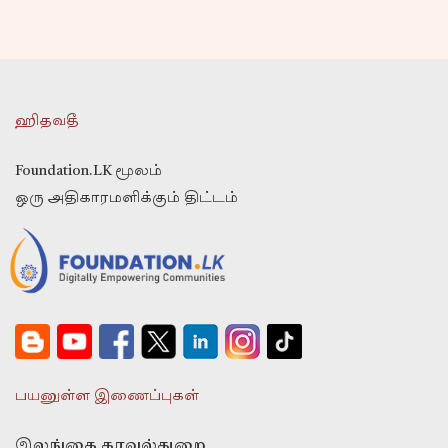
ஹிதவதீ
Foundation.LK மூலம்
ஒரு அதிகாரமளிக்கும் திட்டம்
பயனுள்ள இணைப்புகள்
இலங்கை காவல்துறை