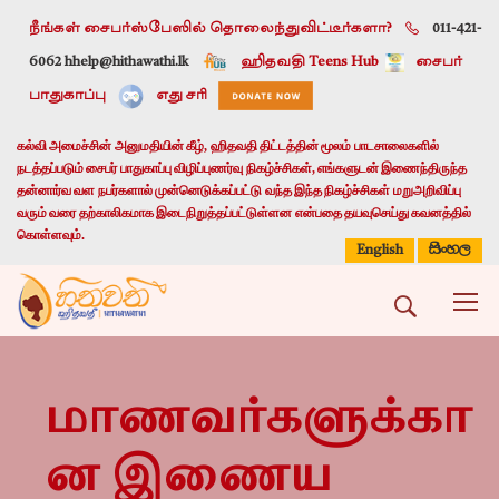
நீங்கள் சைபர்ஸ்பேஸில் தொலைந்துவிட்டீர்களா?
011-421-
6062 h
help@hithawathi.lk
ஹிதவதி Teens Hub
சைபர்
பாதுகாப்பு
எது சரி
கல்வி அமைச்சின் அனுமதியின் கீழ், ஹிதவதி திட்டத்தின் மூலம் பாடசாலைகளில்
நடத்தப்படும் சைபர் பாதுகாப்பு விழிப்புணர்வு நிகழ்ச்சிகள், எங்களுடன் இணைந்திருந்த
தன்னார்வ வள நபர்களால் முன்னெடுக்கப்பட்டு வந்த இந்த நிகழ்ச்சிகள் மறுஅறிவிப்பு
வரும் வரை தற்காலிகமாக இடைநிறுத்தப்பட்டுள்ளன என்பதை தயவுசெய்து கவனத்தில்
கொள்ளவும்.
සිංහල
English
மாணவர்களுக்கா
ன இணைய