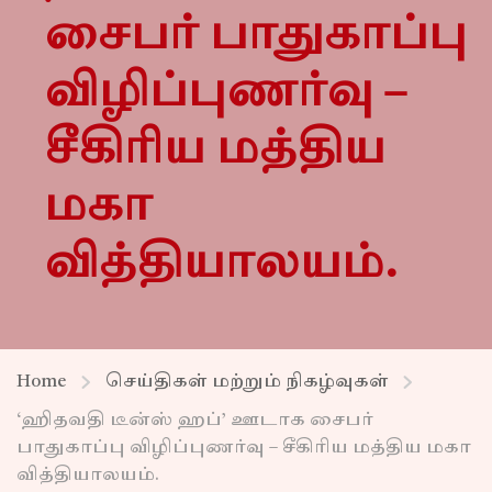
சைபர் பாதுகாப்பு
விழிப்புணர்வு –
சீகிரிய மத்திய
மகா
வித்தியாலயம்.
Home
செய்திகள் மற்றும் நிகழ்வுகள்
‘ஹிதவதி டீன்ஸ் ஹப்’ ஊடாக சைபர்
பாதுகாப்பு விழிப்புணர்வு – சீகிரிய மத்திய மகா
வித்தியாலயம்.