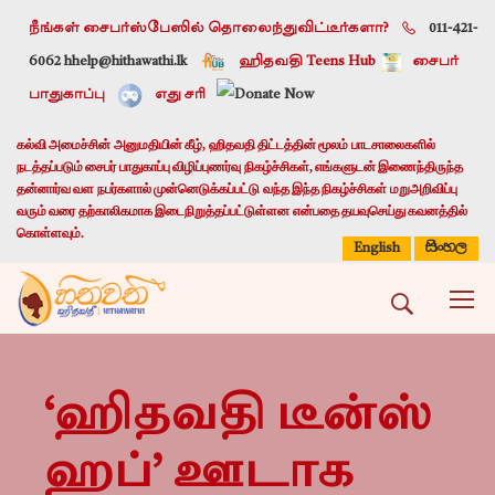
நீங்கள் சைபர்ஸ்பேஸில் தொலைந்துவிட்டீர்களா?
011-421-
6062 h
help@hithawathi.lk
ஹிதவதி Teens Hub
சைபர்
பாதுகாப்பு
எது சரி
கல்வி அமைச்சின் அனுமதியின் கீழ், ஹிதவதி திட்டத்தின் மூலம் பாடசாலைகளில்
நடத்தப்படும் சைபர் பாதுகாப்பு விழிப்புணர்வு நிகழ்ச்சிகள், எங்களுடன் இணைந்திருந்த
தன்னார்வ வள நபர்களால் முன்னெடுக்கப்பட்டு வந்த இந்த நிகழ்ச்சிகள் மறுஅறிவிப்பு
வரும் வரை தற்காலிகமாக இடைநிறுத்தப்பட்டுள்ளன என்பதை தயவுசெய்து கவனத்தில்
கொள்ளவும்.
සිංහල
English
‘ஹிதவதி டீன்ஸ்
ஹப்’ ஊடாக