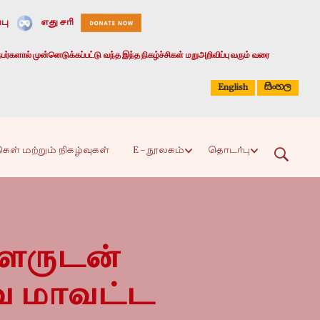
பு
எது சரி
பர்களால் முன்னெடுக்கப்பட்டு வந்த இந்த நிகழ்ச்சிகள் மறுஅறிவிப்பு வரும் வரை
සිංහල
English
ிகள் மற்றும் நிகழ்வுகள்
E – நூலகம்
தொடர்பு
ளருடன்
ை மாவட்ட