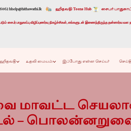
-6062 h
help@hithawathi.lk
ஹிதவதி Teens Hub
சைபர் பாதுகாப்
ும் சைபர் பாதுகாப்பு விழிப்புணர்வு நிகழ்ச்சிகள், எங்களுடன் இணைந்திருந்த தன்னார்வ வள ந
ஹிதவதீ
உதவி மையம்
இப்போது என்ன செய்ய?
செய்த
ை மாவட்ட செயலா
டல் – பொலன்னறுவ