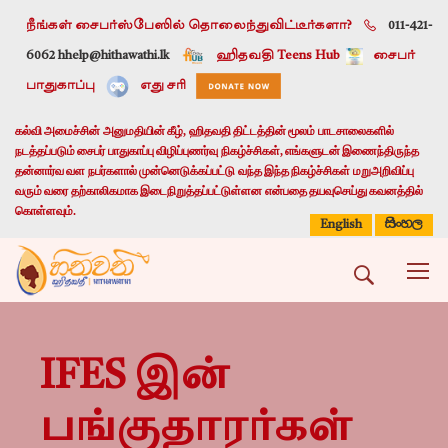
நீங்கள் சைபர்ஸ்பேஸில் தொலைந்துவிட்டீர்களா?
011-421-
6062 h
help@hithawathi.lk
ஹிதவதி Teens Hub
சைபர்
பாதுகாப்பு
எது சரி
கல்வி அமைச்சின் அனுமதியின் கீழ், ஹிதவதி திட்டத்தின் மூலம் பாடசாலைகளில்
நடத்தப்படும் சைபர் பாதுகாப்பு விழிப்புணர்வு நிகழ்ச்சிகள், எங்களுடன் இணைந்திருந்த
தன்னார்வ வள நபர்களால் முன்னெடுக்கப்பட்டு வந்த இந்த நிகழ்ச்சிகள் மறுஅறிவிப்பு
வரும் வரை தற்காலிகமாக இடைநிறுத்தப்பட்டுள்ளன என்பதை தயவுசெய்து கவனத்தில்
கொள்ளவும்.
සිංහල
English
IFES இன்
பங்குதாரர்கள்