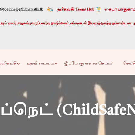
-6062 h
help@hithawathi.lk
ஹிதவதி Teens Hub
சைபர் பாதுகாப்
ும் சைபர் பாதுகாப்பு விழிப்புணர்வு நிகழ்ச்சிகள், எங்களுடன் இணைந்திருந்த தன்னார்வ வள ந
ஹிதவதீ
உதவி மையம்
இப்போது என்ன செய்ய?
செய்த
்நெட் (ChildSafeN