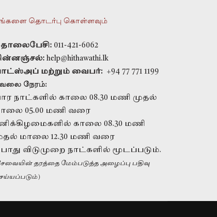
ங்களை தொடர்பு கொள்ளவும்
ொலைபேசி:
011-421-6062
ின்னஞ்சல்:
help@hithawathi.lk
ாட்ஸ்அப் மற்றும் வைபர்:
+94 77 771 1199
ேலை நேரம்:
ார நாட்களில் காலை 08.30 மணி முதல்
ாலை 05.00 மணி வரை
னிக்கிழமைகளில் காலை 08.30 மணி
ுதல் மாலை 12.30 மணி வரை
ொது விடுமுறை நாட்களில் மூடப்படும்.
கூட்டாளராக
சேவையின் தரத்தை மேம்படுத்த அழைப்பு பதிவு
வேண்டுமா?
ெய்யப்படும்)
எங்களை அழைக்கவும்
+94 11 421 6062