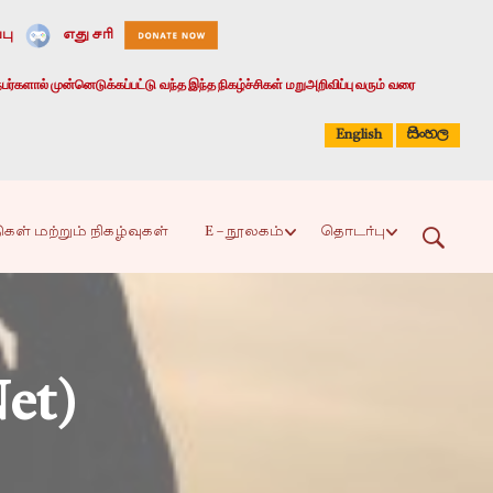
பு
எது சரி
பர்களால் முன்னெடுக்கப்பட்டு வந்த இந்த நிகழ்ச்சிகள் மறுஅறிவிப்பு வரும் வரை
සිංහල
English
ிகள் மற்றும் நிகழ்வுகள்
E – நூலகம்
தொடர்பு
et)