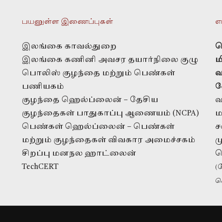
பயனுள்ள இணைப்புகள்
எ
இலங்கை காவல்துறை
த
இலங்கை கணினி அவசர தயார்நிலை குழு
ம
பொலிஸ் குழந்தை மற்றும் பெண்கள்
வ
பணியகம்
வ
குழந்தை ஹெல்ப்லைன் – தேசிய
வ
குழந்தைகள் பாதுகாப்பு ஆணையம் (NCPA)
ம
பெண்கள் ஹெல்ப்லைன் – பெண்கள்
ச
மற்றும் குழந்தைகள் விவகார அமைச்சகம்
ம
சிறப்பு மனநல ஹாட்லைன்
ப
TechCERT
(
ச
நன்கொடைகளுக்கு