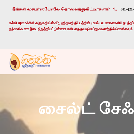
நீங்கள் சைபர்ஸ்பேஸில் தொலைந்துவிட்டீர்களா?
011-421
கல்வி அமைச்சின் அனுமதியின் கீழ், ஹிதவதி திட்டத்தின் மூலம் பாடசாலைகளில் நடத்தப்பட
தற்காலிகமாக இடைநிறுத்தப்பட்டுள்ளன என்பதை தயவுசெய்து கவனத்தில் கொள்ளவும்.
சைல்ட் சேஃப