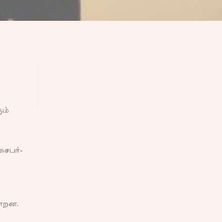
ும்
சைபர்-
ன்றன.