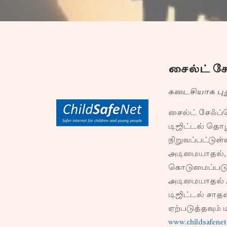
சைல்ட் சேஃ
கடைசியாக புதுப
சைல்ட் சேஃப்ந
டிஜிட்டல் தொழ
நிறுவப்பட்டுள
அடிமையாதல், 
கொடுமைப்படுத
அடிமையாதல் ஆ
டிஜிட்டல் சாத
ஏற்படுத்தவும்
www.childsafenet