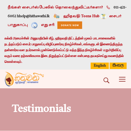
நீங்கள் சைபர்ஸ்பேஸில் தொலைந்துவிட்டீர்களா?
011-421-
6062 h
help@hithawathi.lk
ஹிதவதி Teens Hub
சைபர்
பாதுகாப்பு
எது சரி
கல்வி அமைச்சின் அனுமதியின் கீழ், ஹிதவதி திட்டத்தின் மூலம் பாடசாலைகளில்
நடத்தப்படும் சைபர் பாதுகாப்பு விழிப்புணர்வு நிகழ்ச்சிகள், எங்களுடன் இணைந்திருந்த
தன்னார்வ வள நபர்களால் முன்னெடுக்கப்பட்டு வந்த இந்த நிகழ்ச்சிகள் மறுஅறிவிப்பு
வரும் வரை தற்காலிகமாக இடைநிறுத்தப்பட்டுள்ளன என்பதை தயவுசெய்து கவனத்தில்
கொள்ளவும்.
සිංහල
English
Testimonials