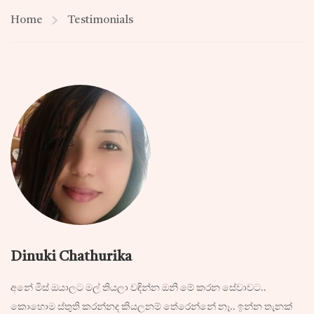
Home
Testimonials
Dinuki Chathurika
අනේ මිස් ඔයාලට මල් තියලා වඳින්න ඔනි මේ කරන සේවාවට..
කොහොම ස්තුති කරන්නද කියලනම් තේරෙන්නේ නෑ.. ඉන්න තැනක්