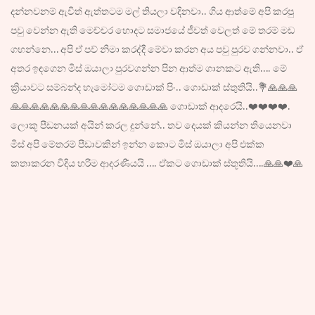
දන්නවනම් ඇවිත් ඇත්තටම මල් තියලා වදිනවා.. ගිය ආත්මේ අපි කරපු
පවු වෙන්න ඇති මෙච්චර හොදට සමාජයේ ජීවත් වෙලත් මේ තරම් මඩ
ගහන්නෙ… අපි ඒ පව් නිමා කරද්දී මේවා කරන අය පවු පුරව ගන්නවා.. ඒ
අතර ඉඳගෙන මිස් ඔයාලා පුරවගන්න පින ආත්ම ගානකට ඇති…. මේ
ක්‍රියාවට සම්බන්ද හැමෝටම ගොඩාක් පිං.. ගොඩාක් ස්තුතියි..💐🙏🙏🙏
🙏🙏🙏🙏🙏🙏🙏🙏🙏🙏🙏🙏🙏🙏🙏🙏 ගොඩාක් ආදරෙයි..❤️❤️❤️❤️.
ලොකූ පීඩනයක් අයින් කරල දුන්නේ.. තව දෙයක් කියන්න තියෙනවා
මිස් අපි මේතරම් පීඩාවකින් ඉන්න කොට මිස් ඔයාලා අපි එක්ක
කතාකරන විදිය හරිම ආදරණීයයි …. ඒකට ගොඩාක් ස්තූතියි….🙏🙏❤️🙏