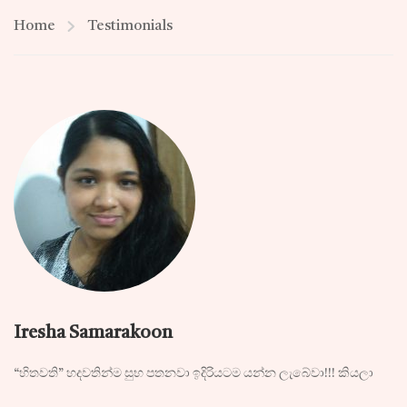
Home
Testimonials
Iresha Samarakoon
“හිතවති” හදවතින්ම සුභ පතනවා ඉදිරියටම යන්න ලැබේවා!!! කියලා