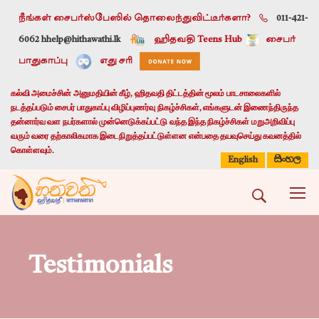
நீங்கள் சைபர்ஸ்பேஸில் தொலைந்துவிட்டீர்களா?
011-421-
6062 h
help@hithawathi.lk
ஹிதவதி Teens Hub
சைபர்
பாதுகாப்பு
எது சரி
கல்வி அமைச்சின் அனுமதியின் கீழ், ஹிதவதி திட்டத்தின் மூலம் பாடசாலைகளில்
நடத்தப்படும் சைபர் பாதுகாப்பு விழிப்புணர்வு நிகழ்ச்சிகள், எங்களுடன் இணைந்திருந்த
தன்னார்வ வள நபர்களால் முன்னெடுக்கப்பட்டு வந்த இந்த நிகழ்ச்சிகள் மறுஅறிவிப்பு
வரும் வரை தற்காலிகமாக இடைநிறுத்தப்பட்டுள்ளன என்பதை தயவுசெய்து கவனத்தில்
கொள்ளவும்.
සිංහල
English
Testimonials