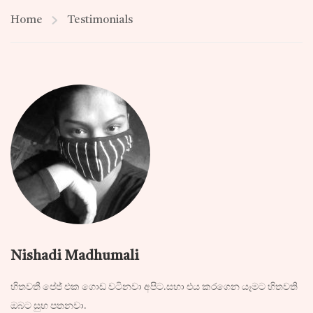
Home
Testimonials
Nishadi Madhumali
හිතවතී පේජ් එක ගොඩ වටිනවා අපිට.සහා එය කරගෙන යෑමට හිතවති
ඔබට සුභ පතනවා.