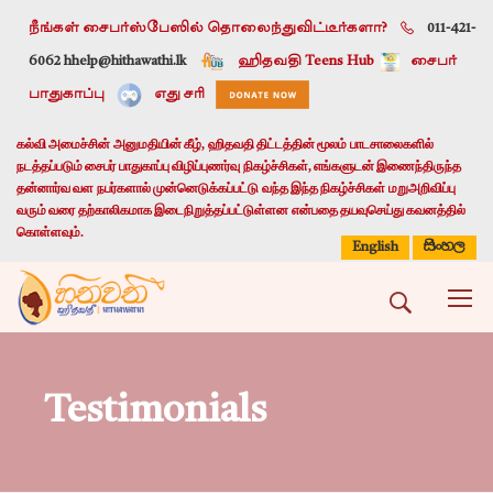
நீங்கள் சைபர்ஸ்பேஸில் தொலைந்துவிட்டீர்களா?
011-421-
6062 h
help@hithawathi.lk
ஹிதவதி Teens Hub
சைபர்
பாதுகாப்பு
எது சரி
கல்வி அமைச்சின் அனுமதியின் கீழ், ஹிதவதி திட்டத்தின் மூலம் பாடசாலைகளில்
நடத்தப்படும் சைபர் பாதுகாப்பு விழிப்புணர்வு நிகழ்ச்சிகள், எங்களுடன் இணைந்திருந்த
தன்னார்வ வள நபர்களால் முன்னெடுக்கப்பட்டு வந்த இந்த நிகழ்ச்சிகள் மறுஅறிவிப்பு
வரும் வரை தற்காலிகமாக இடைநிறுத்தப்பட்டுள்ளன என்பதை தயவுசெய்து கவனத்தில்
கொள்ளவும்.
සිංහල
English
Testimonials