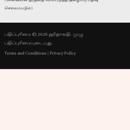
(சேவையின் தரத்தை மேம்படுத்த அழைப்பு பதிவு
செய்யப்படும்)
பதிப்புரிமை © 2026 ஹிதாவதி. முழு
பதிப்புரிமையுடையது.
Terms and Conditions
|
Privacy Policy