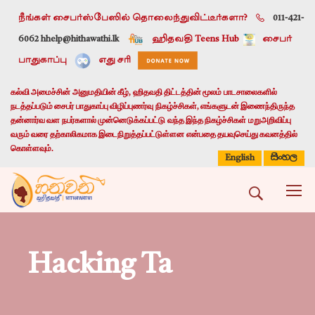
நீங்கள் சைபர்ஸ்பேஸில் தொலைந்துவிட்டீர்களா?
011-421-
6062 h
help@hithawathi.lk
ஹிதவதி Teens Hub
சைபர்
பாதுகாப்பு
எது சரி
கல்வி அமைச்சின் அனுமதியின் கீழ், ஹிதவதி திட்டத்தின் மூலம் பாடசாலைகளில்
நடத்தப்படும் சைபர் பாதுகாப்பு விழிப்புணர்வு நிகழ்ச்சிகள், எங்களுடன் இணைந்திருந்த
தன்னார்வ வள நபர்களால் முன்னெடுக்கப்பட்டு வந்த இந்த நிகழ்ச்சிகள் மறுஅறிவிப்பு
வரும் வரை தற்காலிகமாக இடைநிறுத்தப்பட்டுள்ளன என்பதை தயவுசெய்து கவனத்தில்
கொள்ளவும்.
සිංහල
English
Hacking Ta