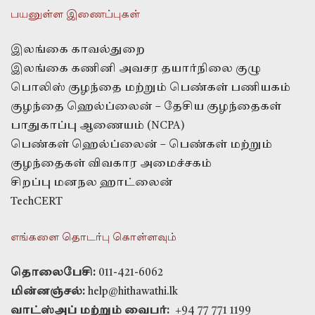
பயனுள்ள இணைப்புகள்
இலங்கை காவல்துறை
இலங்கை கணினி அவசர தயார்நிலை குழு
பொலிஸ் குழந்தை மற்றும் பெண்கள் பணியகம்
குழந்தை ஹெல்ப்லைன் – தேசிய குழந்தைகள்
பாதுகாப்பு ஆணையம் (NCPA)
பெண்கள் ஹெல்ப்லைன் – பெண்கள் மற்றும்
குழந்தைகள் விவகார அமைச்சகம்
சிறப்பு மனநல ஹாட்லைன்
TechCERT
எங்களை தொடர்பு கொள்ளவும்
தொலைபேசி:
011-421-6062
மின்னஞ்சல்:
help@hithawathi.lk
வாட்ஸ்அப் மற்றும் வைபர்:
+94 77 771 1199