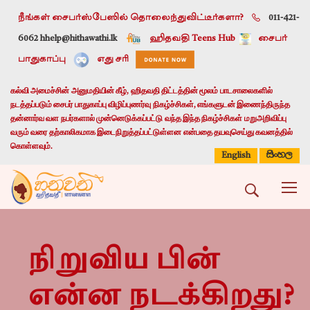
நீங்கள் சைபர்ஸ்பேஸில் தொலைந்துவிட்டீர்களா?
011-421-
6062 h
help@hithawathi.lk
ஹிதவதி Teens Hub
சைபர்
பாதுகாப்பு
எது சரி
கல்வி அமைச்சின் அனுமதியின் கீழ், ஹிதவதி திட்டத்தின் மூலம் பாடசாலைகளில்
நடத்தப்படும் சைபர் பாதுகாப்பு விழிப்புணர்வு நிகழ்ச்சிகள், எங்களுடன் இணைந்திருந்த
தன்னார்வ வள நபர்களால் முன்னெடுக்கப்பட்டு வந்த இந்த நிகழ்ச்சிகள் மறுஅறிவிப்பு
வரும் வரை தற்காலிகமாக இடைநிறுத்தப்பட்டுள்ளன என்பதை தயவுசெய்து கவனத்தில்
கொள்ளவும்.
සිංහල
English
நிறுவிய பின்
என்ன நடக்கிறது?