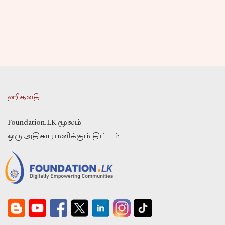
ஹிதவதீ
Foundation.LK மூலம்
ஒரு அதிகாரமளிக்கும் திட்டம்