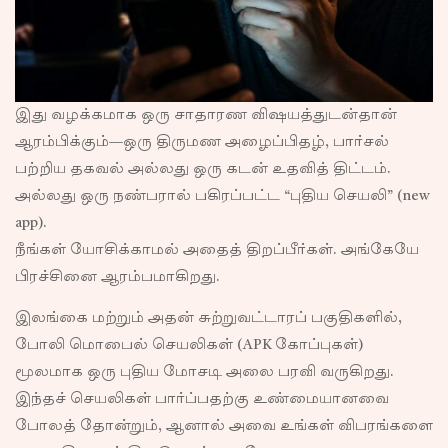
இது வழக்கமாக ஒரு சாதாரண விஷயத்துடன்தான்
ஆரம்பிக்கும்—ஒரு திருமண அழைப்பிதழ், பார்சல்
பற்றிய தகவல் அல்லது ஒரு கடன் உதவித் திட்டம்.
அல்லது ஒரு நண்பரால் பகிரப்பட்ட “புதிய செயலி” (new
app).
நீங்கள் யோசிக்காமல் அதைத் திறப்பீர்கள். அங்கேயே
பிரச்சினை ஆரம்பமாகிறது.
இலங்கை மற்றும் அதன் சுற்றுவட்டாரப் பகுதிகளில்,
போலி மொபைல் செயலிகள் (APK கோப்புகள்)
மூலமாக ஒரு புதிய மோசடி அலை பரவி வருகிறது.
இந்தச் செயலிகள் பார்ப்பதற்கு உண்மையானவை
போலத் தோன்றும், ஆனால் அவை உங்கள் விபரங்களை