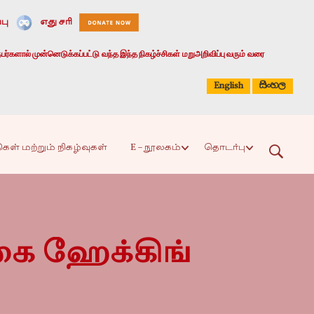
பு
எது சரி
பர்களால் முன்னெடுக்கப்பட்டு வந்த இந்த நிகழ்ச்சிகள் மறுஅறிவிப்பு வரும் வரை
සිංහල
English
ிகள் மற்றும் நிகழ்வுகள்
E – நூலகம்
தொடர்பு
ை ஹேக்கிங்