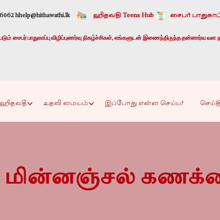
-6062 h
help@hithawathi.lk
ஹிதவதி Teens Hub
சைபர் பாதுகாப்
ும் சைபர் பாதுகாப்பு விழிப்புணர்வு நிகழ்ச்சிகள், எங்களுடன் இணைந்திருந்த தன்னார்வ வள ந
ஹிதவதீ
உதவி மையம்
இப்போது என்ன செய்ய?
செய்த
 மின்னஞ்சல் கணக்க