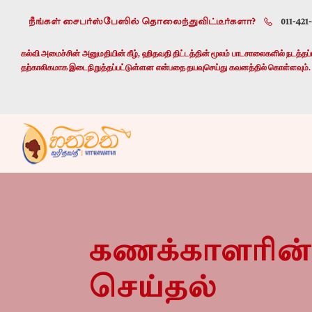
நீங்கள் சைபர்ஸ்பேஸில் தொலைந்துவிட்டீர்களா?
011-421
கல்வி அமைச்சின் அனுமதியின் கீழ், ஹிதவதி திட்டத்தின் மூலம் பாடசாலைகளில் நடத்தப்பட
தற்காலிகமாக இடைநிறுத்தப்பட்டுள்ளன என்பதை தயவுசெய்து கவனத்தில் கொள்ளவும்.
கணக்காளரின்
செய்தல்