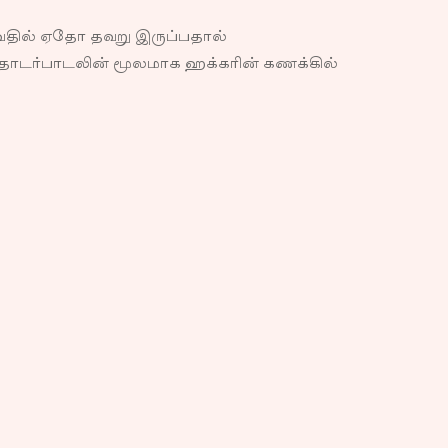
தில் ஏதோ தவறு இருப்பதால்
டர்பாடலின் மூலமாக ஹக்கரின் கணக்கில்