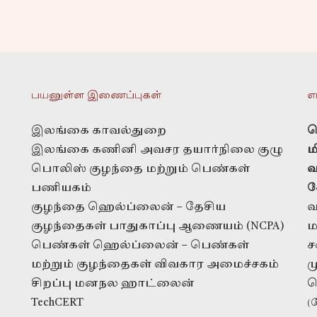
பயனுள்ள இணைப்புகள்
எ
இலங்கை காவல்துறை
த
இலங்கை கணினி அவசர தயார்நிலை குழு
ம
பொலிஸ் குழந்தை மற்றும் பெண்கள்
வ
பணியகம்
வ
குழந்தை ஹெல்ப்லைன் – தேசிய
வ
குழந்தைகள் பாதுகாப்பு ஆணையம் (NCPA)
ம
பெண்கள் ஹெல்ப்லைன் – பெண்கள்
ச
மற்றும் குழந்தைகள் விவகார அமைச்சகம்
ம
சிறப்பு மனநல ஹாட்லைன்
ப
TechCERT
(