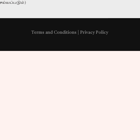
வேண்டுமா?
ெய்யப்படும்)
எங்களை அழைக்கவும்
+94 11 421 6062
Terms and Conditions
|
Privacy Policy