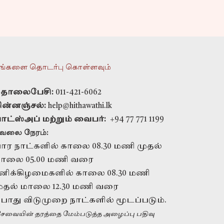
ங்களை தொடர்பு கொள்ளவும்
ொலைபேசி:
011-421-6062
ின்னஞ்சல்:
help@hithawathi.lk
ாட்ஸ்அப் மற்றும் வைபர்:
+94 77 771 1199
ேலை நேரம்:
ார நாட்களில் காலை 08.30 மணி முதல்
ாலை 05.00 மணி வரை
னிக்கிழமைகளில் காலை 08.30 மணி
ுதல் மாலை 12.30 மணி வரை
ொது விடுமுறை நாட்களில் மூடப்படும்.
கூட்டாளராக
சேவையின் தரத்தை மேம்படுத்த அழைப்பு பதிவு