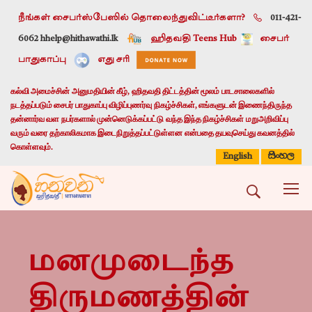
நீங்கள் சைபர்ஸ்பேஸில் தொலைந்துவிட்டீர்களா?
011-421-
6062 h
help@hithawathi.lk
ஹிதவதி Teens Hub
சைபர்
பாதுகாப்பு
எது சரி
கல்வி அமைச்சின் அனுமதியின் கீழ், ஹிதவதி திட்டத்தின் மூலம் பாடசாலைகளில்
நடத்தப்படும் சைபர் பாதுகாப்பு விழிப்புணர்வு நிகழ்ச்சிகள், எங்களுடன் இணைந்திருந்த
தன்னார்வ வள நபர்களால் முன்னெடுக்கப்பட்டு வந்த இந்த நிகழ்ச்சிகள் மறுஅறிவிப்பு
வரும் வரை தற்காலிகமாக இடைநிறுத்தப்பட்டுள்ளன என்பதை தயவுசெய்து கவனத்தில்
கொள்ளவும்.
සිංහල
English
மனமுடைந்த
திருமணத்தின்