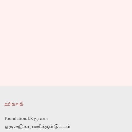
ஹிதவதீ
Foundation.LK மூலம்
ஒரு அதிகாரமளிக்கும் திட்டம்