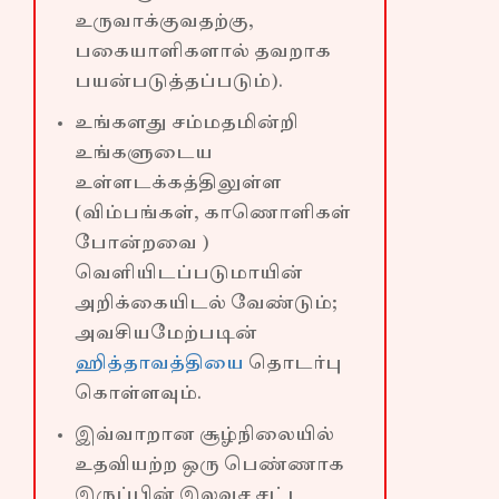
உருவாக்குவதற்கு,
பகையாளிகளால் தவறாக
பயன்படுத்தப்படும்).
உங்களது சம்மதமின்றி
உங்களுடைய
உள்ளடக்கத்திலுள்ள
(விம்பங்கள், காணொளிகள்
போன்றவை )
வெளியிடப்படுமாயின்
அறிக்கையிடல் வேண்டும்;
அவசியமேற்படின்
ஹித்தாவத்தியை
தொடர்பு
கொள்ளவும்.
இவ்வாறான சூழ்நிலையில்
உதவியற்ற ஒரு பெண்ணாக
இருப்பின் இலவச சட்ட