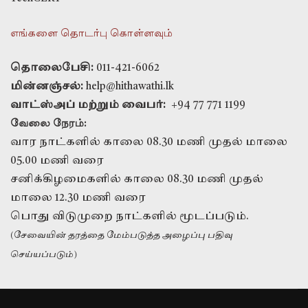
எங்களை தொடர்பு கொள்ளவும்
தொலைபேசி:
011-421-6062
மின்னஞ்சல்:
help@hithawathi.lk
வாட்ஸ்அப் மற்றும் வைபர்:
+94 77 771 1199
வேலை நேரம்:
வார நாட்களில் காலை 08.30 மணி முதல் மாலை
05.00 மணி வரை
சனிக்கிழமைகளில் காலை 08.30 மணி முதல்
மாலை 12.30 மணி வரை
பொது விடுமுறை நாட்களில் மூடப்படும்.
(சேவையின் தரத்தை மேம்படுத்த அழைப்பு பதிவு
செய்யப்படும்)