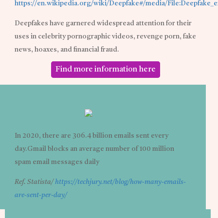
https://en.wikipedia.org/wiki/Deepfake#/media/File:Deepfake_e
Deepfakes have garnered widespread attention for their
uses in celebrity pornographic videos, revenge porn, fake
news, hoaxes, and financial fraud.
Find more information here
In 2020, there are 306.4 billion emails sent every
day.Gmail blocks an average number of 100 million
spam email messages daily
Ref. Statista/
https://techjury.net/blog/how-many-emails-
are-sent-per-day/