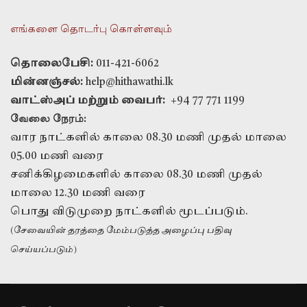
எங்களை தொடர்பு கொள்ளவும்
தொலைபேசி:
011-421-6062
மின்னஞ்சல்:
help@hithawathi.lk
வாட்ஸ்அப் மற்றும் வைபர்:
+94 77 771 1199
வேலை நேரம்:
வார நாட்களில் காலை 08.30 மணி முதல் மாலை
05.00 மணி வரை
சனிக்கிழமைகளில் காலை 08.30 மணி முதல்
மாலை 12.30 மணி வரை
பொது விடுமுறை நாட்களில் மூடப்படும்.
(சேவையின் தரத்தை மேம்படுத்த அழைப்பு பதிவு
செய்யப்படும்)