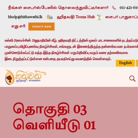
நீங்கள் சைபர்ஸ்பேஸில் தொலைந்துவிட்டீர்களா?
011-421-6
h
help@hithawathi.lk
ஹிதவதி Teens Hub
சைபர் பாதுகாப்ப
எது சரி
கல்வி அமைச்சின் அனுமதியின் கீழ், ஹிதவதி திட்டத்தின் மூலம் பாடசாலைகளில் நடத்தப்படு
பாதுகாப்பு விழிப்புணர்வு நிகழ்ச்சிகள், எங்களுடன் இணைந்திருந்த தன்னார்வ வள நபர்களால
முன்னெடுக்கப்பட்டு வந்த இந்த நிகழ்ச்சிகள் மறுஅறிவிப்பு வரும் வரை தற்காலிகமாக
இடைநிறுத்தப்பட்டுள்ளன என்பதை தயவுசெய்து கவனத்தில் கொள்ளவும்.
English
தொகுதி 03
வெளியீடு 01