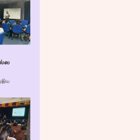
ல்ல
திய