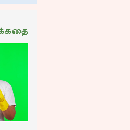
க்கதை