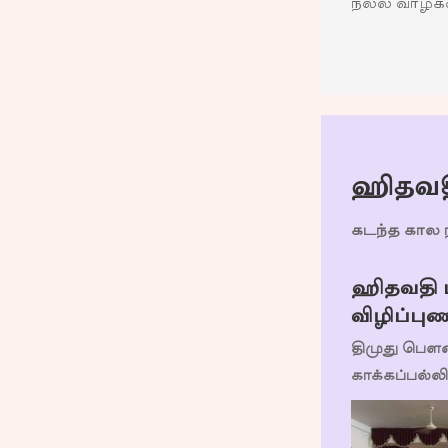
நல்ல வாழ்க
ஹிதவத
கடந்த கால ந
ஹிதவதி 
விழிப்புண
திமுது பௌ
காக்கப்பல்லி