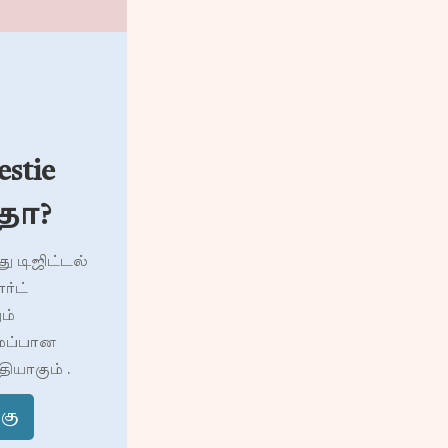
stie
தா?
ு டிஜிட்டல்
ர்ட்
ம்
ைப்பான
யாகும் .
கு