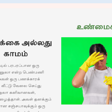
உண்மை
ிக்கை அல்லது
காமம்
டில் பரபரப்பான ஒரு
 அனுலா என்ற பெண்மணி
 அவள் ஒரு பணக்காரக்
ல் வீட்டு வேலை செய்து
னுலா கனிவானவள்,
ைத்தாள். அவள் தனக்கும்
 சஞ்சயாவுக்கும் ஒரு