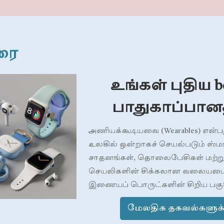
ரை
உங்கள் புதிய be
பாதுகாப்பான
அணியக்கூடியவை (Wearables) என்பத
உலகில் ஒன்றாகச் செயல்படும் ஸ்மா
சாதனங்கள், தொலைபேசிகள் மற்று
செயலிகளின் சிக்கலான வலையம
இணையப் பொருட்களின் சிறிய பகுதி
மேலதிக தகவல்களுக்