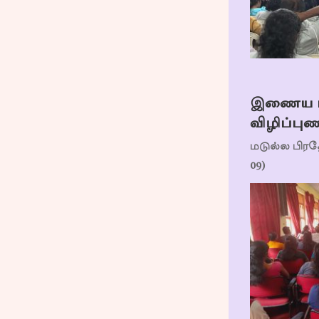
இணைய பாத
விழிப்புண
மடுல்ல பிரத
09)