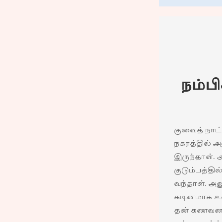
நம்ப
குவைத் நாட்
நகரத்தில்
இருந்தாள்.
குடும்பத்தி
வந்தாள். அ
கடினமாக உழ
தன் கணவனான