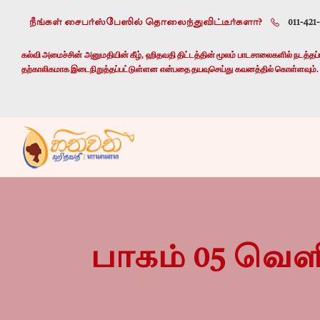
நீங்கள் சைபர்ஸ்பேஸில் தொலைந்துவிட்டீர்களா?
011-421
கல்வி அமைச்சின் அனுமதியின் கீழ், ஹிதவதி திட்டத்தின் மூலம் பாடசாலைகளில் நடத்தப்பட
தற்காலிகமாக இடைநிறுத்தப்பட்டுள்ளன என்பதை தயவுசெய்து கவனத்தில் கொள்ளவும்.
பாகம் 05 வெளி