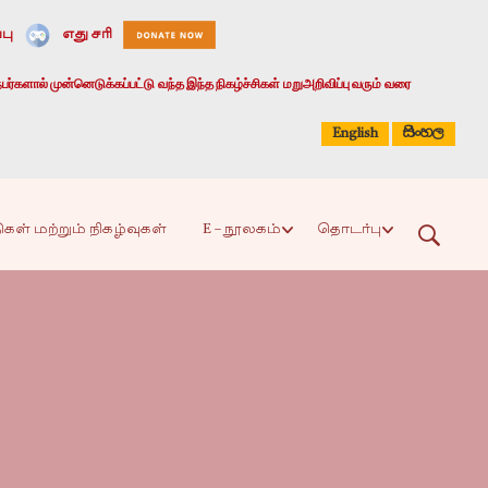
பு
எது சரி
பர்களால் முன்னெடுக்கப்பட்டு வந்த இந்த நிகழ்ச்சிகள் மறுஅறிவிப்பு வரும் வரை
සිංහල
English
ிகள் மற்றும் நிகழ்வுகள்
E – நூலகம்
தொடர்பு