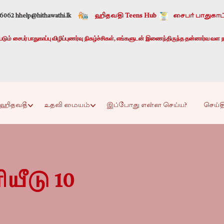
-6062 h
help@hithawathi.lk
ஹிதவதி Teens Hub
சைபர் பாதுகாப்
ும் சைபர் பாதுகாப்பு விழிப்புணர்வு நிகழ்ச்சிகள், எங்களுடன் இணைந்திருந்த தன்னார்வ வள ந
ஹிதவதீ
உதவி மையம்
இப்போது என்ன செய்ய?
செய்த
யீடு 10