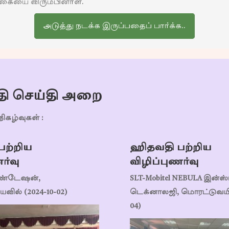
்கையை விரும்பினாள்.
அடுத்து நடக்க இருப்பதைப் பார்க்க..
ி செய்தி அறை
ிகழ்வுகள் :
பற்றிய
ஹிதவதி பற்றிய
ர்வு
விழிப்புணர்வு
ண்டேஷன்,
SLT-Mobitel NEBULA இன்ஸ்ட
யவில் (2024-10-02)
டெக்னாலஜி, மொரட்டுவயில
04)