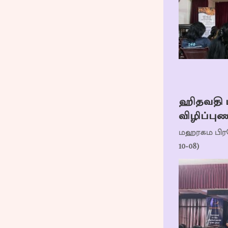
ஹிதவதி 
விழிப்புண
மஹரகம பிரத
10-08)