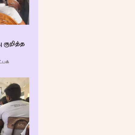
குறித்த
பக்