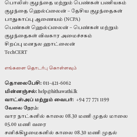
பொலிஸ் குழந்தை மற்றும் பெண்கள் பணியகம்
குழந்தை ஹெல்ப்லைன் – தேசிய குழந்தைகள்
பாதுகாப்பு ஆணையம் (NCPA)
பெண்கள் ஹெல்ப்லைன் – பெண்கள் மற்றும்
குழந்தைகள் விவகார அமைச்சகம்
சிறப்பு மனநல ஹாட்லைன்
TechCERT
எங்களை தொடர்பு கொள்ளவும்
தொலைபேசி:
011-421-6062
மின்னஞ்சல்:
help@hithawathi.lk
வாட்ஸ்அப் மற்றும் வைபர்:
+94 77 771 1199
வேலை நேரம்:
வார நாட்களில் காலை 08.30 மணி முதல் மாலை
05.00 மணி வரை
சனிக்கிழமைகளில் காலை 08.30 மணி முதல்