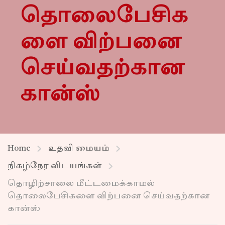
தொலைபேசிக
ளை விற்பனை
செய்வதற்கான
கான்ஸ்
Home
உதவி மையம்
நிகழ்நேர விடயங்கள்
தொழிற்சாலை மீட்டமைக்காமல்
தொலைபேசிகளை விற்பனை செய்வதற்கான
கான்ஸ்