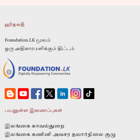
ஹிதவதீ
Foundation.LK மூலம்
ஒரு அதிகாரமளிக்கும் திட்டம்
பயனுள்ள இணைப்புகள்
இலங்கை காவல்துறை
இலங்கை கணினி அவசர தயார்நிலை குழு