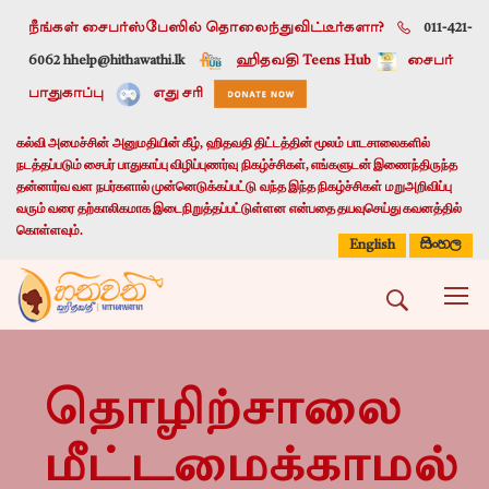
நீங்கள் சைபர்ஸ்பேஸில் தொலைந்துவிட்டீர்களா?
011-421-
6062 h
help@hithawathi.lk
ஹிதவதி Teens Hub
சைபர்
பாதுகாப்பு
எது சரி
கல்வி அமைச்சின் அனுமதியின் கீழ், ஹிதவதி திட்டத்தின் மூலம் பாடசாலைகளில்
நடத்தப்படும் சைபர் பாதுகாப்பு விழிப்புணர்வு நிகழ்ச்சிகள், எங்களுடன் இணைந்திருந்த
தன்னார்வ வள நபர்களால் முன்னெடுக்கப்பட்டு வந்த இந்த நிகழ்ச்சிகள் மறுஅறிவிப்பு
வரும் வரை தற்காலிகமாக இடைநிறுத்தப்பட்டுள்ளன என்பதை தயவுசெய்து கவனத்தில்
கொள்ளவும்.
සිංහල
English
தொழிற்சாலை
மீட்டமைக்காமல்