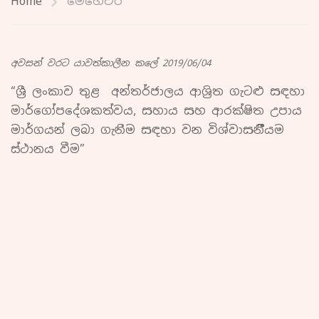
Home
මෙහෙවර
අවසන් වරට යාවත්කාලීන කලේ 2019/06/04
“ශ්‍රී ලංකාව තුළ අන්තර්ජාලය ආශ්‍රිත ගැටළු සඳහා
මාර්ගෝපදේශකත්වය, සහාය සහ ආරක්ෂිත උපාය
මාර්ගයන් ලබා ගැනීම සඳහා වන විශ්වාසනීීීීයම
ස්ථානය වීම”