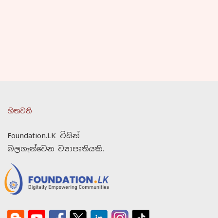
හිතවතී
Foundation.LK විසින්
බලගැන්වෙන ව්‍යාපෘතියකි.