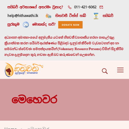
සයිබර් අවකාශයේ අතරමං වුනාද?
011-421-6062
help@hithawathi.lk
හිතවතී ටීන්ස් හබ්
සයිබර්
සුරැකුම
මොකක්ද හරි?
අධ්‍යාපන අමාත්‍යාංශයේ අනුමැතිය යටතේ හිතවතී ව්‍යාපෘතිය හරහා පාසැල් තුළ
ක්‍රියාත්මක කරන සයිබර් ආරක්ෂණය පිළිබඳව දැනුවත් කිරීමේ වැඩසටහන් අප හා
සම්බන්ධ ස්වේච්ඡා සම්පත්දායකයින් (Voluntary Resource Persons) විසින් සිදු කිරීම
නැවත දැනුම්දෙන තුරු නවතා ඇති බව කරුණාවෙන් සලකන්න.
මෙහෙවර