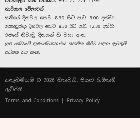
වට්ස්ඇප් සහ වයිබර්:
+94 77 771 1199
කාර්යාල වේලාවන්
සතියේ දිනවල පෙ.ව. 8.30 සිට ප.ව. 5.00 දක්වා
සෙනසුරාදා දිනවල පෙ.ව. 8.30 සිට ප.ව. 12.30 දක්වා
රජයේ නිවාඩු දිනයන් හි වසා ඇත.
(අප සේවාවේ ගුණාත්මකභාවය සහතික කිරීම සඳහා ඇමතුම්
පටිගත විය හැක)
කතුහිමිකම © 2026 හිතවති. සියළු හිමිකම්
ඇවිරිනි.
Terms and Conditions
|
Privacy Policy