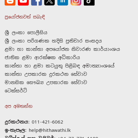
ප්‍රයෝජනවත් සබැඳි
ශ්‍රී ලංකා පොලීසිය
ශ්‍රී ලංකා පරිගණක හදිසි ප්‍රතිචාර සංසදය
ළමා හා කාන්තා අපයෝජන නිවාරණ කාර්යාංශය
ජාතික ළමා ආරක්ෂක අධිකාරිය
කාන්තා හා ළමා කටයුතු පිළිබඳ අමාත්‍යාංශයේ
කාන්තා උපකාරක දුරකථන සේවාව
මානසික සෞඛ්‍ය උපකාරක සේවාව
ටෙක්සර්ට්
අප අමතන්න
දුරකථනය:
011-421-6062
ඉ-තැපෑල:
help@hithawathi.lk