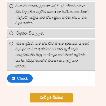
වැඩිදුර විස්තර