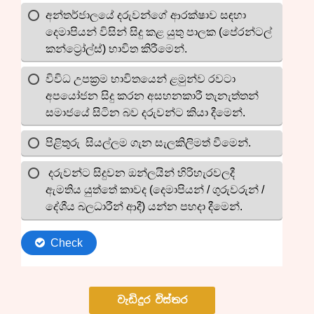
වැඩිදුර විස්තර