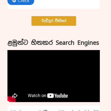
වැඩිදුර විස්තර
ළමුන්ට හිතකර Search Engines