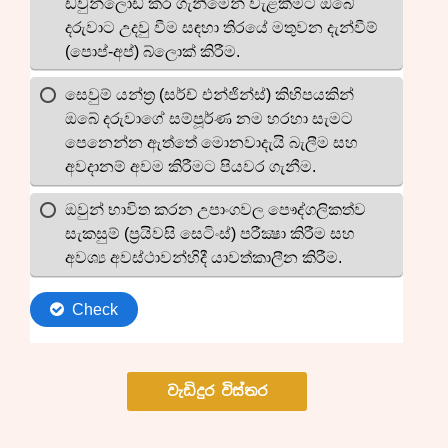
වැඩිදුර විස්තර