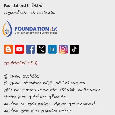
Foundation.LK විසින්
බලගැන්වෙන ව්‍යාපෘතියකි.
ප්‍රයෝජනවත් සබැඳි
ශ්‍රී ලංකා පොලීසිය
ශ්‍රී ලංකා පරිගණක හදිසි ප්‍රතිචාර සංසදය
ළමා හා කාන්තා අපයෝජන නිවාරණ කාර්යාංශය
ජාතික ළමා ආරක්ෂක අධිකාරිය
කාන්තා හා ළමා කටයුතු පිළිබඳ අමාත්‍යාංශයේ
කාන්තා උපකාරක දුරකථන සේවාව