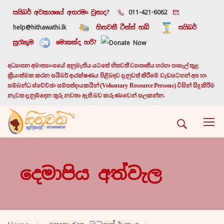
සයිබර් අවකාශයේ අතරමං වුනාද?
011-421-6062
help@hithawathi.lk
හිතවතී ටීන්ස් හබ්
සයිබර්
සුරැකුම
මොකක්ද හරි?
අධ්‍යාපන අමාත්‍යාංශයේ අනුමැතිය යටතේ හිතවතී ව්‍යාපෘතිය හරහා පාසැල් තුළ
ක්‍රියාත්මක කරන සයිබර් ආරක්ෂණය පිළිබඳව දැනුවත් කිරීමේ වැඩසටහන් අප හා
සම්බන්ධ ස්වේච්ඡා සම්පත්දායකයින් (Voluntary Resource Persons) විසින් සිදු කිරීම
නැවත දැනුම්දෙන තුරු නවතා ඇති බව කරුණාවෙන් සලකන්න.
දෙමාපිය අත්වැල