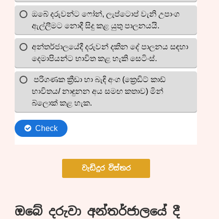
වැඩිදුර විස්තර
ඔබේ දරුවා අන්තර්ජාලයේ දී