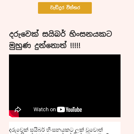
වැඩිදුර විස්තර
දරුවෙක් සයිබර් හිංසනයකට
මුහුණ දුන්නොත් !!!!!