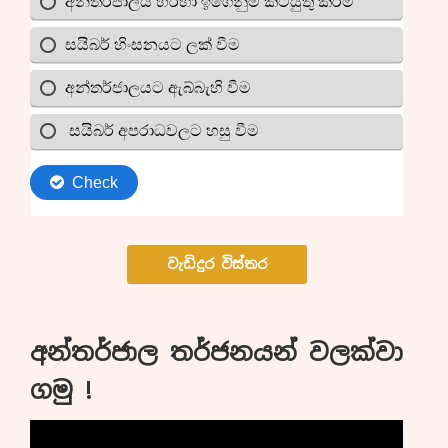
වැඩිදුර විස්තර
අන්තර්ජාල තර්ජනයන් වලක්වා
ගමු !