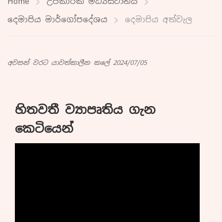
Home
උපකාරක මධ්‍යස්ථානය
දෙමාපිය මාර්ගෝපදේශය
දෙමාපිය අත්වැල
අවසන් වරට යාවත්කාලීන කලේ 2024/07/05
හිතවතී ව්‍යාපෘතිය ගැන
කෙටියෙන්