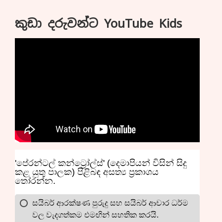
කුඩා දරුවන්ට YouTube Kids