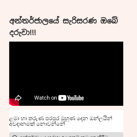
අන්තර්ජාලයේ සැරිසරණ ඔබේ
දරුවා!!!