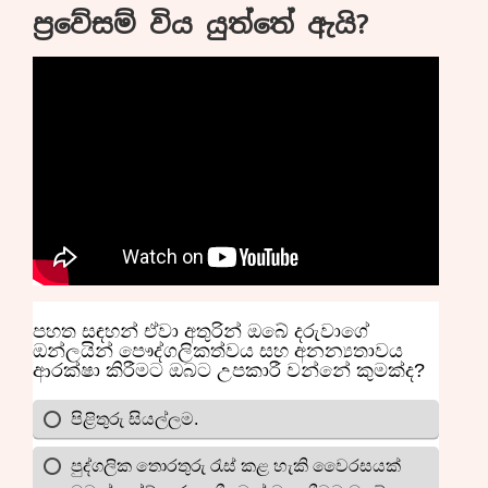
ප්‍රවේසම් විය යුත්තේ ඇයි?