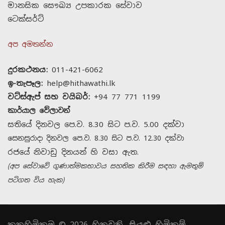
මානසික සෞඛ්‍ය උපකාරක සේවාව
ටෙක්සර්ට්
අප අමතන්න
දුරකථනය:
011-421-6062
ඉ-තැපෑල:
help@hithawathi.lk
වට්ස්ඇප් සහ වයිබර්:
+94 77 771 1199
කාර්යාල වේලාවන්
සතියේ දිනවල පෙ.ව. 8.30 සිට ප.ව. 5.00 දක්වා
සෙනසුරාදා දිනවල පෙ.ව. 8.30 සිට ප.ව. 12.30 දක්වා
රජයේ නිවාඩු දිනයන් හි වසා ඇත.
(අප සේවාවේ ගුණාත්මකභාවය සහතික කිරීම සඳහා ඇමතුම්
පටිගත විය හැක)
කතුහිමිකම © 2026 හිතවති. සියළු හිමිකම්