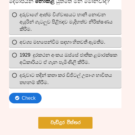
වැඩිදුර විස්තර