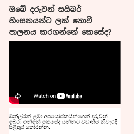
ඔබේ දරුවන් සයිබර්
හිංසනයන්ට ලක් නොවී
පාලනය කරගන්නේ කෙසේද?