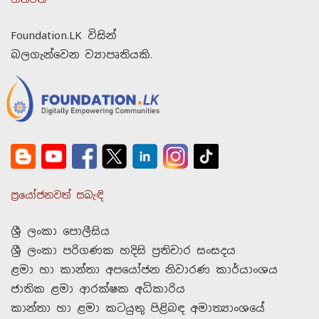
Foundation.LK විසින්
බලගැන්වෙන ව්‍යාපෘතියකි.
ප්‍රයෝජනවත් සබැඳි
ශ්‍රී ලංකා පොලීසිය
ශ්‍රී ලංකා පරිගණක හදිසි ප්‍රතිචාර සංසදය
ළමා හා කාන්තා අපයෝජන නිවාරණ කාර්යාංශය
ජාතික ළමා ආරක්ෂක අධිකාරිය
කාන්තා හා ළමා කටයුතු පිළිබඳ අමාත්‍යාංශයේ