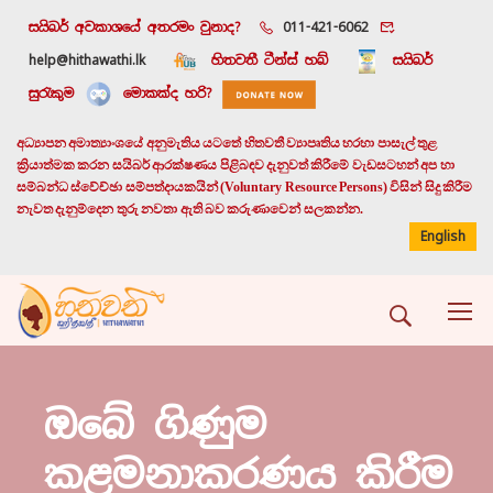
සයිබර් අවකාශයේ අතරමං වුනාද?
011-421-6062
help@hithawathi.lk
හිතවතී ටීන්ස් හබ්
සයිබර්
සුරැකුම
මොකක්ද හරි?
අධ්‍යාපන අමාත්‍යාංශයේ අනුමැතිය යටතේ හිතවතී ව්‍යාපෘතිය හරහා පාසැල් තුළ
ක්‍රියාත්මක කරන සයිබර් ආරක්ෂණය පිළිබඳව දැනුවත් කිරීමේ වැඩසටහන් අප හා
සම්බන්ධ ස්වේච්ඡා සම්පත්දායකයින් (Voluntary Resource Persons) විසින් සිදු කිරීම
නැවත දැනුම්දෙන තුරු නවතා ඇති බව කරුණාවෙන් සලකන්න.
English
ඔබේ ගිණුම
කළමනාකරණය කිරීම