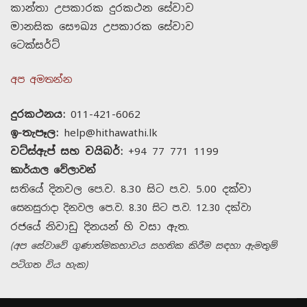
කාන්තා උපකාරක දුරකථන සේවාව
මානසික සෞඛ්‍ය උපකාරක සේවාව
ටෙක්සර්ට්
අප අමතන්න
දුරකථනය:
011-421-6062
ඉ-තැපෑල:
help@hithawathi.lk
වට්ස්ඇප් සහ වයිබර්:
+94 77 771 1199
කාර්යාල වේලාවන්
සතියේ දිනවල පෙ.ව. 8.30 සිට ප.ව. 5.00 දක්වා
සෙනසුරාදා දිනවල පෙ.ව. 8.30 සිට ප.ව. 12.30 දක්වා
රජයේ නිවාඩු දිනයන් හි වසා ඇත.
(අප සේවාවේ ගුණාත්මකභාවය සහතික කිරීම සඳහා ඇමතුම්
පටිගත විය හැක)