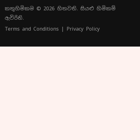
කතුහිමිකම © 2026 හිතවති. සියළු හිමිකම්
ඇවිරිනි.
Terms and Conditions
|
Privacy Policy