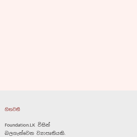
හිතවතී
Foundation.LK විසින්
බලගැන්වෙන ව්‍යාපෘතියකි.