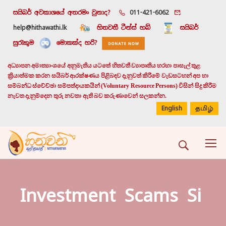
සයිබර් අවකාශයේ අතරමං වුනාද?
011-421-6062
help@hithawathi.lk
හිතවතී ටීන්ස් හබ්
සයිබර්
සුරැකුම
මොකක්ද හරි?
අධ්‍යාපන අමාත්‍යාංශයේ අනුමැතිය යටතේ හිතවතී ව්‍යාපෘතිය හරහා පාසැල් තුළ
ක්‍රියාත්මක කරන සයිබර් ආරක්ෂණය පිළිබඳව දැනුවත් කිරීමේ වැඩසටහන් අප හා
සම්බන්ධ ස්වේච්ඡා සම්පත්දායකයින් (Voluntary Resource Persons) විසින් සිදු කිරීම
නැවත දැනුම්දෙන තුරු නවතා ඇති බව කරුණාවෙන් සලකන්න.
English
தமிழ்
Investment Scams Si