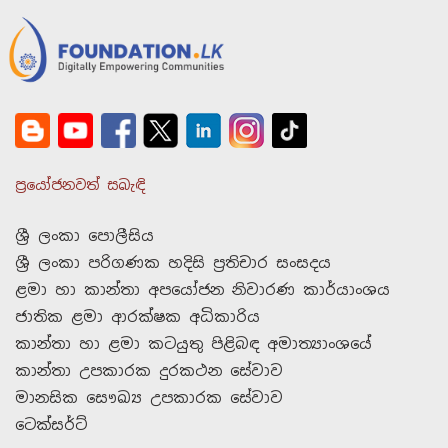
ප්‍රයෝජනවත් සබැඳි
ශ්‍රී ලංකා පොලීසිය
ශ්‍රී ලංකා පරිගණක හදිසි ප්‍රතිචාර සංසදය
ළමා හා කාන්තා අපයෝජන නිවාරණ කාර්යාංශය
ජාතික ළමා ආරක්ෂක අධිකාරිය
කාන්තා හා ළමා කටයුතු පිළිබඳ අමාත්‍යාංශයේ
කාන්තා උපකාරක දුරකථන සේවාව
මානසික සෞඛ්‍ය උපකාරක සේවාව
ටෙක්සර්ට්