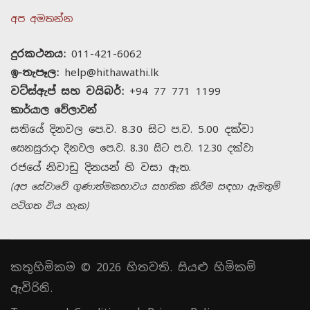
අප අමතන්න
දුරකථනය:
011-421-6062
ඉ-තැපෑල:
help@hithawathi.lk
වට්ස්ඇප් සහ වයිබර්:
+94 77 771 1199
කාර්යාල වේලාවන්
සතියේ දිනවල පෙ.ව. 8.30 සිට ප.ව. 5.00 දක්වා
සෙනසුරාදා දිනවල පෙ.ව. 8.30 සිට ප.ව. 12.30 දක්වා
රජයේ නිවාඩු දිනයන් හි වසා ඇත.
(අප සේවාවේ ගුණාත්මකභාවය සහතික කිරීම සඳහා ඇමතුම්
පටිගත විය හැක)
කතුහිමිකම © 2026 හිතවති. සියළු හිමිකම්
ඇවිරිනි.