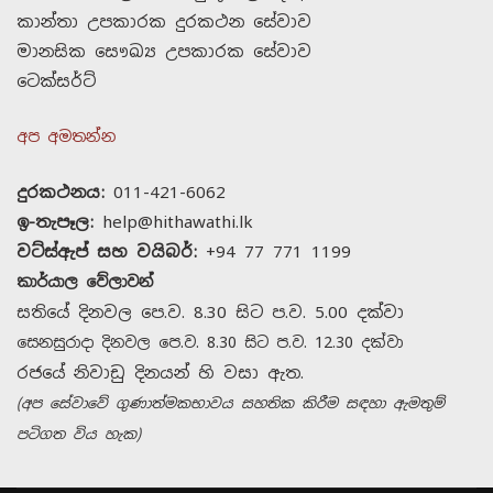
කාන්තා උපකාරක දුරකථන සේවාව
මානසික සෞඛ්‍ය උපකාරක සේවාව
ටෙක්සර්ට්
අප අමතන්න
දුරකථනය:
011-421-6062
ඉ-තැපෑල:
help@hithawathi.lk
වට්ස්ඇප් සහ වයිබර්:
+94 77 771 1199
කාර්යාල වේලාවන්
සතියේ දිනවල පෙ.ව. 8.30 සිට ප.ව. 5.00 දක්වා
සෙනසුරාදා දිනවල පෙ.ව. 8.30 සිට ප.ව. 12.30 දක්වා
රජයේ නිවාඩු දිනයන් හි වසා ඇත.
(අප සේවාවේ ගුණාත්මකභාවය සහතික කිරීම සඳහා ඇමතුම්
පටිගත විය හැක)