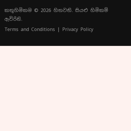
කතුහිමිකම © 2026 හිතවති. සියළු හිමිකම්
ඇවිරිනි.
Terms and Conditions
|
Privacy Policy