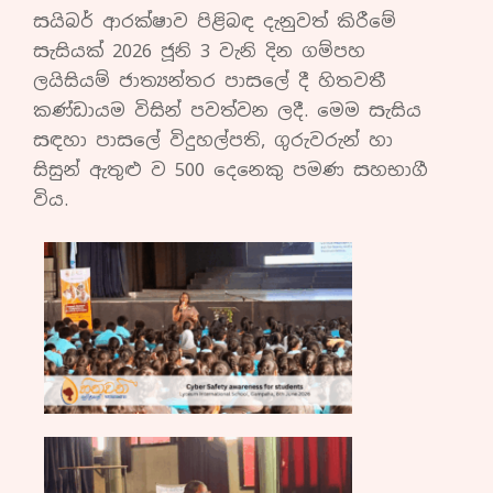
සයිබර් ආරක්ෂාව පිළිබඳ දැනුවත් කිරීමේ
සැසියක් 2026 ජූනි 3 වැනි දින ගම්පහ
ලයිසියම් ජාත්‍යන්තර පාසලේ දී හිතවතී
කණ්ඩායම විසින් පවත්වන ලදී. මෙම සැසිය
සඳහා පාසලේ විදුහල්පති, ගුරුවරුන් හා
සිසුන් ඇතුළු ව 500 දෙනෙකු පමණ සහභාගී
විය.