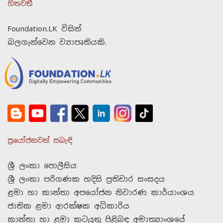
හිතවතී
Foundation.LK විසින්
බලගැන්වෙන ව්‍යාපෘතියකි.
ප්‍රයෝජනවත් සබැඳි
ශ්‍රී ලංකා පොලීසිය
ශ්‍රී ලංකා පරිගණක හදිසි ප්‍රතිචාර සංසදය
ළමා හා කාන්තා අපයෝජන නිවාරණ කාර්යාංශය
ජාතික ළමා ආරක්ෂක අධිකාරිය
කාන්තා හා ළමා කටයුතු පිළිබඳ අමාත්‍යාංශයේ