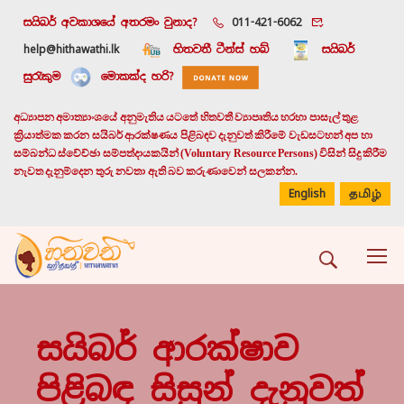
සයිබර් අවකාශයේ අතරමං වුනාද?
011-421-6062
help@hithawathi.lk
හිතවතී ටීන්ස් හබ්
සයිබර්
සුරැකුම
මොකක්ද හරි?
අධ්‍යාපන අමාත්‍යාංශයේ අනුමැතිය යටතේ හිතවතී ව්‍යාපෘතිය හරහා පාසැල් තුළ
ක්‍රියාත්මක කරන සයිබර් ආරක්ෂණය පිළිබඳව දැනුවත් කිරීමේ වැඩසටහන් අප හා
සම්බන්ධ ස්වේච්ඡා සම්පත්දායකයින් (Voluntary Resource Persons) විසින් සිදු කිරීම
නැවත දැනුම්දෙන තුරු නවතා ඇති බව කරුණාවෙන් සලකන්න.
English
தமிழ்
සයිබර් ආරක්ෂාව
පිළිබඳ සිසුන් දැනුවත්