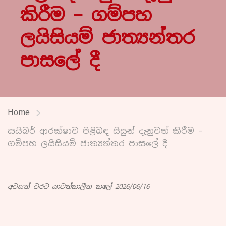
කිරීම – ගම්පහ
ලයිසියම් ජාත්‍යන්තර
පාසලේ දී
Home
සයිබර් ආරක්ෂාව පිළිබඳ සිසුන් දැනුවත් කිරීම –
ගම්පහ ලයිසියම් ජාත්‍යන්තර පාසලේ දී
අවසන් වරට යාවත්කාලීන කලේ 2026/06/16