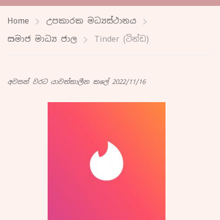
Home
උපකාරක මධ්‍යස්ථානය
සමාජ මාධ්‍ය ජාල
Tinder (ටින්ඩ)
අවසන් වරට යාවත්කාලීන කලේ 2022/11/16