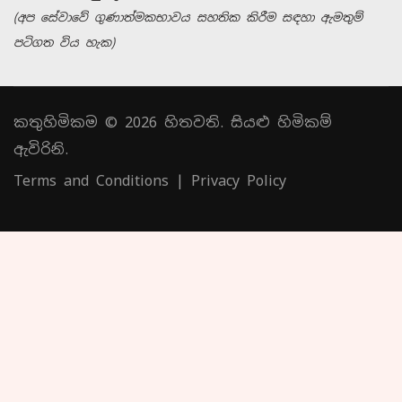
(අප සේවාවේ ගුණාත්මකභාවය සහතික කිරීම සඳහා ඇමතුම්
පටිගත විය හැක)
කතුහිමිකම © 2026 හිතවති. සියළු හිමිකම්
ඇවිරිනි.
Terms and Conditions
|
Privacy Policy