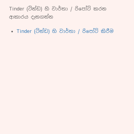
Tinder (ටින්ඩ) හි වාර්තා / රිපෝට් කරන
ආකාරය දැනගන්න
Tinder (ටින්ඩ) හි වාර්තා / රිපෝට් කිරීම