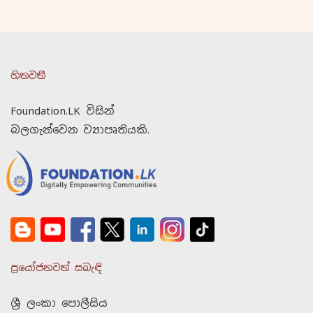
හිතවතී
Foundation.LK විසින්
බලගැන්වෙන ව්‍යාපෘතියකි.
ප්‍රයෝජනවත් සබැඳි
ශ්‍රී ලංකා පොලීසිය