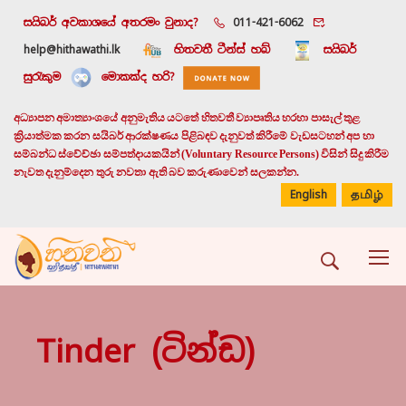
සයිබර් අවකාශයේ අතරමං වුනාද?
011-421-6062
help@hithawathi.lk
හිතවතී ටීන්ස් හබ්
සයිබර්
සුරැකුම
මොකක්ද හරි?
අධ්‍යාපන අමාත්‍යාංශයේ අනුමැතිය යටතේ හිතවතී ව්‍යාපෘතිය හරහා පාසැල් තුළ
ක්‍රියාත්මක කරන සයිබර් ආරක්ෂණය පිළිබඳව දැනුවත් කිරීමේ වැඩසටහන් අප හා
සම්බන්ධ ස්වේච්ඡා සම්පත්දායකයින් (Voluntary Resource Persons) විසින් සිදු කිරීම
නැවත දැනුම්දෙන තුරු නවතා ඇති බව කරුණාවෙන් සලකන්න.
English
தமிழ்
Tinder (ටින්ඩ)