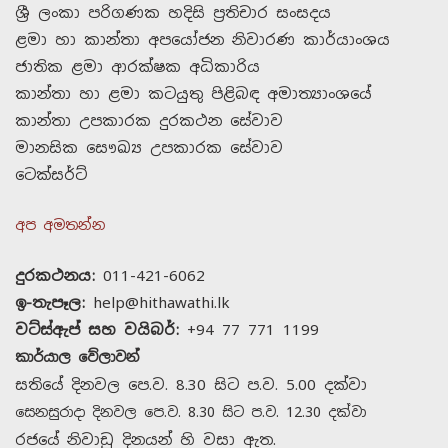
ශ්‍රී ලංකා පරිගණක හදිසි ප්‍රතිචාර සංසදය
ළමා හා කාන්තා අපයෝජන නිවාරණ කාර්යාංශය
ජාතික ළමා ආරක්ෂක අධිකාරිය
කාන්තා හා ළමා කටයුතු පිළිබඳ අමාත්‍යාංශයේ
කාන්තා උපකාරක දුරකථන සේවාව
මානසික සෞඛ්‍ය උපකාරක සේවාව
ටෙක්සර්ට්
අප අමතන්න
දුරකථනය:
011-421-6062
ඉ-තැපෑල:
help@hithawathi.lk
වට්ස්ඇප් සහ වයිබර්:
+94 77 771 1199
කාර්යාල වේලාවන්
සතියේ දිනවල පෙ.ව. 8.30 සිට ප.ව. 5.00 දක්වා
සෙනසුරාදා දිනවල පෙ.ව. 8.30 සිට ප.ව. 12.30 දක්වා
රජයේ නිවාඩු දිනයන් හි වසා ඇත.