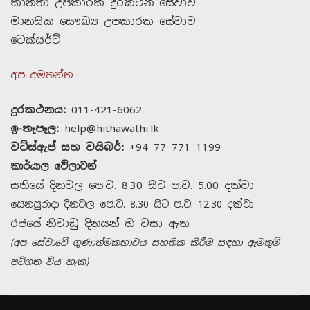
කාන්තා උපකාරක දුරකථන සේවාව
මානසික සෞඛ්‍ය උපකාරක සේවාව
ටෙක්සර්ට්
අප අමතන්න
දුරකථනය:
011-421-6062
ඉ-තැපෑල:
help@hithawathi.lk
වට්ස්ඇප් සහ වයිබර්:
+94 77 771 1199
කාර්යාල වේලාවන්
සතියේ දිනවල පෙ.ව. 8.30 සිට ප.ව. 5.00 දක්වා
සෙනසුරාදා දිනවල පෙ.ව. 8.30 සිට ප.ව. 12.30 දක්වා
රජයේ නිවාඩු දිනයන් හි වසා ඇත.
(අප සේවාවේ ගුණාත්මකභාවය සහතික කිරීම සඳහා ඇමතුම්
පටිගත විය හැක)