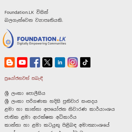
Foundation.LK විසින්
බලගැන්වෙන ව්‍යාපෘතියකි.
ප්‍රයෝජනවත් සබැඳි
ශ්‍රී ලංකා පොලීසිය
ශ්‍රී ලංකා පරිගණක හදිසි ප්‍රතිචාර සංසදය
ළමා හා කාන්තා අපයෝජන නිවාරණ කාර්යාංශය
ජාතික ළමා ආරක්ෂක අධිකාරිය
කාන්තා හා ළමා කටයුතු පිළිබඳ අමාත්‍යාංශයේ