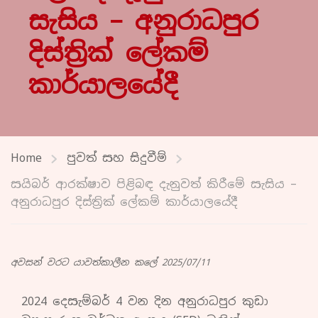
සැසිය – අනුරාධපුර
දිස්ත්‍රික් ලේකම්
කාර්යාලයේදී
Home
පුවත් සහ සිදුවීම්
සයිබර් ආරක්ෂාව පිළිබඳ දැනුවත් කිරීමේ සැසිය –
අනුරාධපුර දිස්ත්‍රික් ලේකම් කාර්යාලයේදී
අවසන් වරට යාවත්කාලීන කලේ 2025/07/11
2024 දෙසැම්බර් 4 වන දින අනුරාධපුර කුඩා