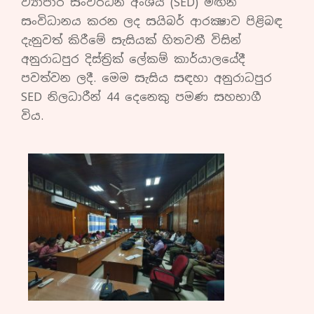
ව්‍යාපාර සංවර්ධන අංශය (SED) මඟින්
සංවිධානය කරන ලද සයිබර් ආරක්‍ෂාව පිළිබඳ
දැනුවත් කිරීමේ සැසියක් හිතවතී විසින්
අනුරාධපුර දිස්ත්‍රික් ලේකම් කාර්යාලයේදී
පවත්වන ලදී. මෙම සැසිය සඳහා අනුරාධපුර
SED නිලධාරීන් 44 දෙනෙකු පමණ සහභාගී
විය.