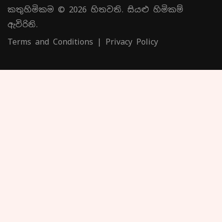
කතුහිමිකම © 2026 හිතවති. සියළු හිමිකම්
ඇවිරිනි.
Terms and Conditions
|
Privacy Policy