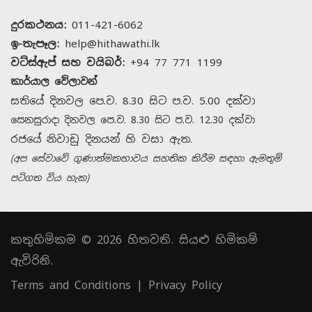
දුරකථනය:
011-421-6062
ඉ-තැපෑල:
help@hithawathi.lk
වට්ස්ඇප් සහ වයිබර්:
+94 77 771 1199
කාර්යාල වේලාවන්
සතියේ දිනවල පෙ.ව. 8.30 සිට ප.ව. 5.00 දක්වා
සෙනසුරාදා දිනවල පෙ.ව. 8.30 සිට ප.ව. 12.30 දක්වා
රජයේ නිවාඩු දිනයන් හි වසා ඇත.
(අප සේවාවේ ගුණාත්මකභාවය සහතික කිරීම සඳහා ඇමතුම්
පටිගත විය හැක)
කතුහිමිකම © 2026 හිතවති. සියළු හිමිකම්
ඇවිරිනි.
Terms and Conditions
|
Privacy Policy