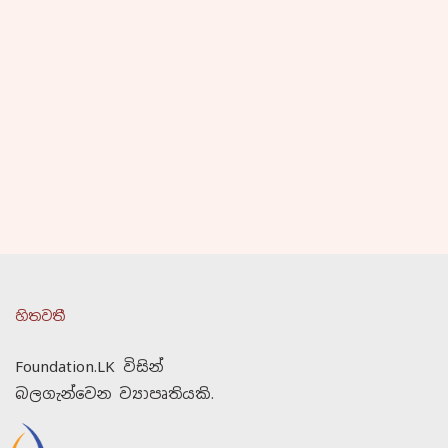
හිතවතී
Foundation.LK විසින්
බලගැන්වෙන ව්‍යාපෘතියකි.