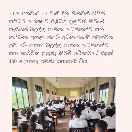
2025 ජනවාරි 27 වැනි දින හිතවතී විසින්
සයිබර් ආරක්‍ෂාව පිළිබඳ දැනුවත් කිරීමේ
සැසියක් බදුල්ල ජාතික ආධුනිකත්ව සහ
කාර්මික පුහුණු කිරිම් අධිකාරියේදී පවත්වන
ලදී. මේ සඳහා බදුල්ල ජාතික ආධුනිකත්ව
සහ කාර්මික පුහුණු කිරිම් අධිකාරියේ සිසුන්
130 දෙනෙකු පමණ සහභාගී විය.