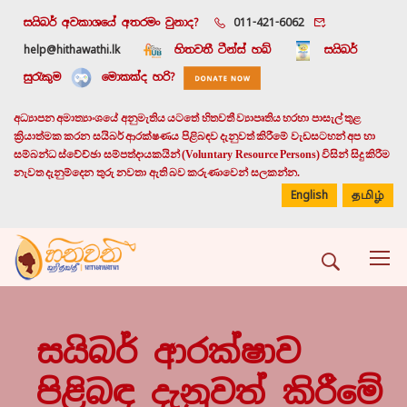
සයිබර් අවකාශයේ අතරමං වුනාද?
011-421-6062
help@hithawathi.lk
හිතවතී ටීන්ස් හබ්
සයිබර්
සුරැකුම
මොකක්ද හරි?
අධ්‍යාපන අමාත්‍යාංශයේ අනුමැතිය යටතේ හිතවතී ව්‍යාපෘතිය හරහා පාසැල් තුළ
ක්‍රියාත්මක කරන සයිබර් ආරක්ෂණය පිළිබඳව දැනුවත් කිරීමේ වැඩසටහන් අප හා
සම්බන්ධ ස්වේච්ඡා සම්පත්දායකයින් (Voluntary Resource Persons) විසින් සිදු කිරීම
නැවත දැනුම්දෙන තුරු නවතා ඇති බව කරුණාවෙන් සලකන්න.
English
தமிழ்
සයිබර් ආරක්ෂාව
පිළිබඳ දැනුවත් කිරීමේ