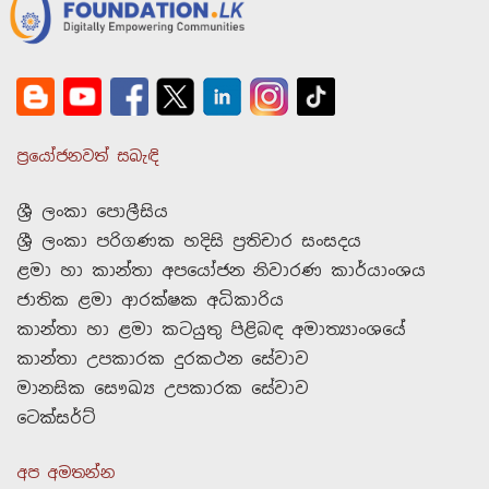
ප්‍රයෝජනවත් සබැඳි
ශ්‍රී ලංකා පොලීසිය
ශ්‍රී ලංකා පරිගණක හදිසි ප්‍රතිචාර සංසදය
ළමා හා කාන්තා අපයෝජන නිවාරණ කාර්යාංශය
ජාතික ළමා ආරක්ෂක අධිකාරිය
කාන්තා හා ළමා කටයුතු පිළිබඳ අමාත්‍යාංශයේ
කාන්තා උපකාරක දුරකථන සේවාව
මානසික සෞඛ්‍ය උපකාරක සේවාව
ටෙක්සර්ට්
අප අමතන්න